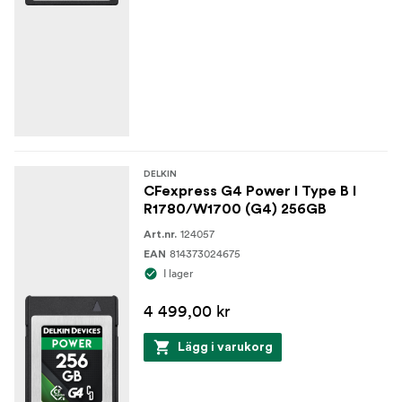
DELKIN
CFexpress G4 Power I Type B I
R1780/W1700 (G4) 256GB
124057
Art.nr.
814373024675
EAN
I lager
4 499,00 kr
Lägg i varukorg