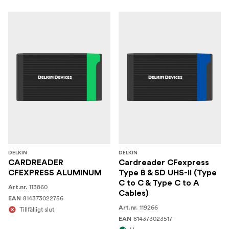
DELKIN
DELKIN
CARDREADER
Cardreader CFexpress
CFEXPRESS ALUMINUM
Type B & SD UHS-II (Type
C to C & Type C to A
113860
Art.nr.
Cables)
814373022756
EAN
119266
Art.nr.
Tillfälligt slut
814373023517
EAN