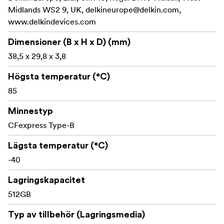
Serialiserad för extra skydd
Midlands WS2 9, UK,
delkineurope@delkin.com
,
www.delkindevices.com
48HR ersättningsgaranti
Dimensioner (B x H x D) (mm)
CFexpress typ B 512 GB
38,5 x 29,8 x 3,8
Läshastighet: 3650 MB/s
Högsta temperatur (°C)
Snabb skrivhastighet: 3240 MB/s (varierar beroende
85
på kapacitet)
Minnestyp
Upprätthållen skrivhastighet: 820 MB/s
CFexpress Type-B
Strömlinjeformat arbetsflöde
Lägsta temperatur (°C)
BLACK CFexpress Type B 4.0 kan överföra data med
-40
hastigheter på upp till 3650 MB/s. Det ger den
Lagringskapacitet
snabbaste och mest effektiva dataöverföringen från kort
512GB
till dator för omedelbar tillgång till dina filer och
snabbare start av efterbearbetning. Detta är perfekt för
Typ av tillbehör (Lagringsmedia)
fotografer och videofilmare som snabbt behöver ladda ur