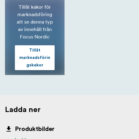
Tillåt kakor för
marknadsföring
att se denna typ
av innehåll från
Focus Nordic
Tillåt
marknadsförin
gskakor
Ladda ner
Produktbilder