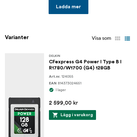
Ladda mer
Varianter
Visa som
DELKIN
CFexpress G4 Power I Type B I
R1780/W1700 (G4) 128GB
124055
Art.nr.
814373024651
EAN
I lager
2 599,00 kr
Lägg i varukorg