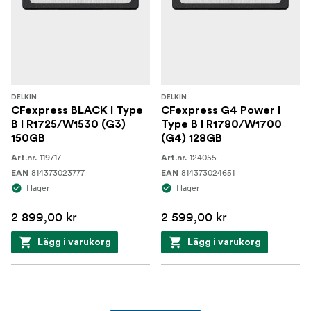
DELKIN
DELKIN
CFexpress BLACK I Type
CFexpress G4 Power I
B I R1725/W1530 (G3)
Type B I R1780/W1700
150GB
(G4) 128GB
119717
124055
Art.nr.
Art.nr.
814373023777
814373024651
EAN
EAN
I lager
I lager
2 899,00 kr
2 599,00 kr
Lägg i varukorg
Lägg i varukorg