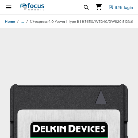
B2B login
...
Home
CFexpress 4.0 Power I Type B I R3650/W3240/SW820 512GB