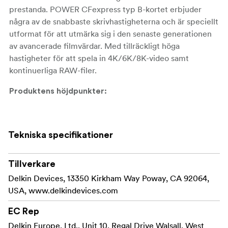
prestanda. POWER CFexpress typ B-kortet erbjuder
några av de snabbaste skrivhastigheterna och är speciellt
utformat för att utmärka sig i den senaste generationen
av avancerade filmvärdar. Med tillräckligt höga
hastigheter för att spela in 4K/6K/8K-video samt
kontinuerliga RAW-filer.
Produktens höjdpunkter:
512 GB CFexpress typ B lagringskapacitet
Livstidsgaranti
Tekniska specifikationer
CFexpress typ B 4.0
Tillverkare
Spelar in 8K, 6K & 4K-video med hög bildfrekvens
Delkin Devices, 13350 Kirkham Way Poway, CA 92064,
USA, www.delkindevices.com
Rates och bitrates
EC Rep
RAW Continuous Burst Ready
Delkin Europe, Ltd., Unit 10, Regal Drive Walsall, West