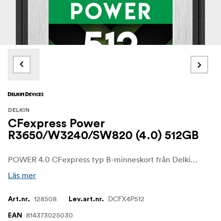
DELKIN
CFexpress Power
R3650/W3240/SW820 (4.0) 512GB
POWER 4.0 CFexpress typ B-minneskort från Delkin Devices kombinerar tillförlitlighet med oöverträffad prestanda. POWER CFexpress typ B-kortet erbjuder några av de snabbaste skrivhastigheterna och är särskilt utformat för att utmärka sig i den senaste generationen av avancerade filmvärdar. Med tillräckligt höga hastigheter för att spela in 4K/6K/8K-video samt kontinuerliga RAW-filer.
Läs mer
128508
DCFX4P512
Art.nr.
Lev.art.nr.
814373025030
EAN