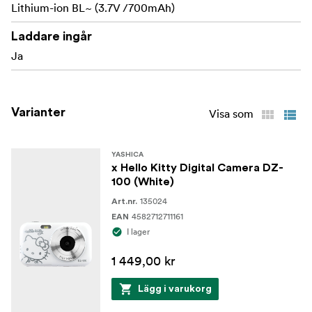
Lithium-ion BL~ (3.7V /700mAh)
Laddare ingår
Ja
Varianter
Visa som
YASHICA
x Hello Kitty Digital Camera DZ-
100 (White)
135024
Art.nr.
4582712711161
EAN
I lager
1 449,00 kr
Lägg i varukorg