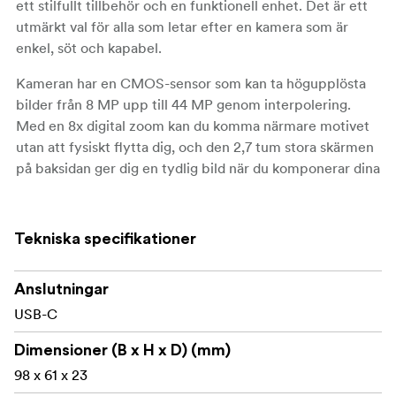
ett stilfullt tillbehör och en funktionell enhet. Det är ett
utmärkt val för alla som letar efter en kamera som är
enkel, söt och kapabel.
Kameran har en CMOS-sensor som kan ta högupplösta
bilder från 8 MP upp till 44 MP genom interpolering.
Med en 8x digital zoom kan du komma närmare motivet
utan att fysiskt flytta dig, och den 2,7 tum stora skärmen
på baksidan ger dig en tydlig bild när du komponerar dina
bilder eller granskar dina foton. Trots sin lilla storlek
levererar DZ-100 kvalitetsresultat för
vardagsfotografering.
Tekniska specifikationer
Videofunktionerna inkluderar en rad
inspelningsupplösningar från HD till Full HD och 2,7K,
Anslutningar
med möjlighet att öka videoutgången upp till 4K vid 30
USB-C
fps. Detta ger dig flexibiliteten att spela in allt från
Dimensioner (B x H x D) (mm)
snabba klipp till roliga kreativa projekt.
98 x 61 x 23
Med en enkel kontrollpanel och intuitiva menyer är DZ-