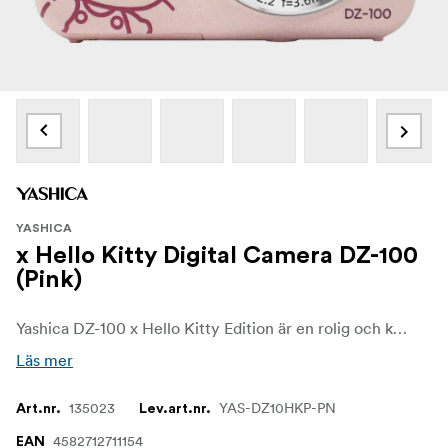
YASHICA
x Hello Kitty Digital Camera DZ-100
(Pink)
Yashica DZ-100 x Hello Kitty Edition är en rolig och kompakt digitalkamera som kombinerar lekfull design med lättanvända funktioner – perfekt för nybörjare, unga användare och fans av Hello Kitty. Oavsett om du fotograferar vardagliga ögonblick eller tar med dig den på helgens äventyr är den här kameran byggd för att vara en glad och pålitlig följeslagare.
Läs mer
135023
YAS-DZ10HKP-PN
Art.nr.
Lev.art.nr.
4582712711154
EAN