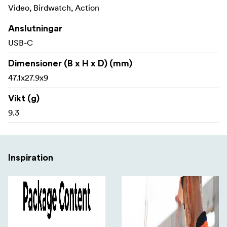
Video, Birdwatch, Action
Monteringsplatta
Anslutningar
Flerfunktionsdongel
USB-C
Buntband x10
Dimensioner (B x H x D) (mm)
Kabelklämma
47.1x27.9x9
Vikt (g)
9.3
Inspiration