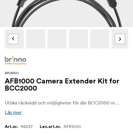
BRINNO
AFB1000 Camera Extender Kit for
BCC2000
Utöka räckvidd och möjligheter för din BCC2000 med Brinno Camera Extender Kit. Med tillbehörspaketet ansluter du kameran med obegränsad kraft, gör snabbare dataöverföringar och får tillgång till Brinno Command Center.
Läs mer
118237
AFB1000
Art.nr.
Lev.art.nr.