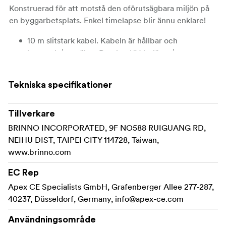
Konstruerad för att motstå den oförutsägbara miljön på
en byggarbetsplats. Enkel timelapse blir ännu enklare!
10 m slitstark kabel. Kabeln är hållbar och
konstruktionssäker. Den har UV-beläggning samt
speciell, vattentätande plugg och tätning för att
garantera säker användning under långtid utomhus.
Tekniska specifikationer
Du får tillgång till allt-i-ett-plattformen för ledning
och styrning. Förhandsgranska kameravyn, ändra
Tillverkare
inställningar, kontrollera status för batteri och SD-
BRINNO INCORPORATED, 9F NO588 RUIGUANG RD,
kort från din bärbara dator.
NEIHU DIST, TAIPEI CITY 114728, Taiwan,
www.brinno.com
Snabb dataöverföring
EC Rep
Samtidig inspelning och nedladdning
Apex CE Specialists GmbH, Grafenberger Allee 277-287,
I lådan:
40237, Düsseldorf, Germany,
info@apex-ce.com
Kabel
Användningsområde