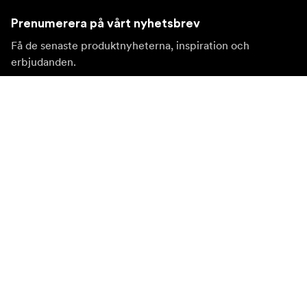
Prenumerera på vårt nyhetsbrev
Få de senaste produktnyheterna, inspiration och
erbjudanden.
Privatkund
Återförsäljare
Prenumerera
Besök en annan lokal marknad
©
2026
Focus Nordic AB