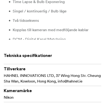
Time Lapse & Bulb Exponering
Singel / kontinuerlig / Bulb läge
Två tidssekvens
Kopplas till kameran med medföljande kablar
DCM - Digital Kanal Matchning
AA-batteridriven
Tekniska specifikationer
100m räckvidd
Ytterligare mottagare finns (köps separat) för
Tillverkare
kontroll av flera kameror
HAHNEL INNOVATIONS LTD, 37 Wing Hong Str. Cheung
Sha Wan, Kowloon, Hong Kong,
info@hahnel.ie
Kan integreras med andra Captur moduler
Kameramärke
Stor lättläst LCD
Nikon