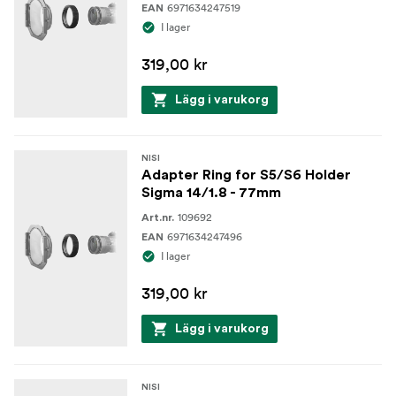
6971634247519
EAN
I lager
319,00 kr
Lägg i varukorg
NISI
Adapter Ring for S5/S6 Holder
Sigma 14/1.8 - 77mm
109692
Art.nr.
6971634247496
EAN
I lager
319,00 kr
Lägg i varukorg
NISI