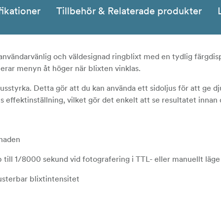
fikationer
Tillbehör & Relaterade produkter
nvändarvänlig och väldesignad ringblixt med en tydlig färgdis
erar menyn åt höger när blixten vinklas.
usstyrka. Detta gör att du kan använda ett sidoljus för att ge dju
effektinställning, vilket gör det enkelt att se resultatet innan 
knaden
ll 1/8000 sekund vid fotografering i TTL- eller manuellt läge (1
usterbar blixtintensitet
ch slavblixt i två grupper