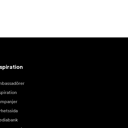
spiration
bassadörer
spiration
mpanjer
hetssida
diabank