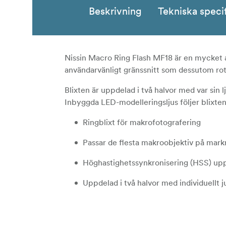
Beskrivning
Tekniska speci
Nissin Macro Ring Flash MF18 är en mycket a
användarvänligt gränssnitt som dessutom rot
Blixten är uppdelad i två halvor med var sin lj
Inbyggda LED-modelleringsljus följer blixtens 
Ringblixt för makrofotografering
Passar de flesta makroobjektiv på mar
Höghastighetssynkronisering (HSS) upp ti
Uppdelad i två halvor med individuellt j
LED-modelleringsljus
Trådlös blixtstyrning med stöd för TTL o