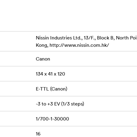
l 1/1024
Nissin Industries Ltd., 13/F., Block B, North P
Kong, http://www.nissin.com.hk/
 TTL-kontroll, även i kombination med slavblixtar, och
a blixt och dagsljus. Den klarar höghastighetssynkronisering (H
Canon
manuellt läge (1/1 till 1/64). HSS ger dig friheten att fotografe
pedjup, även i starkt solljus.
134 x 41 x 120
llräckligt kraftfull för att ge dig friheten att blända ner objekt
 ett större skärpedjup, även vid fotografering i starkt solljus.
E-TTL (Canon)
rlekarna 52, 58, 62, 67, 72, 77 mm ingår.
-3 to +3 EV (1/3 steps)
1/700-1-30000
16