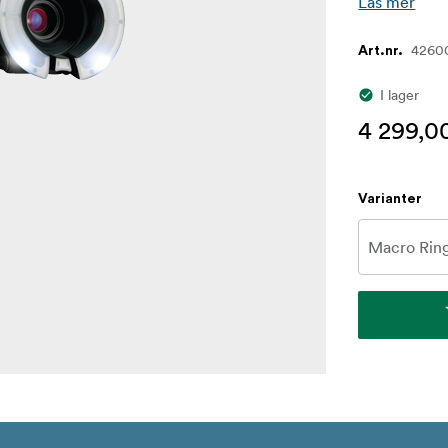
Läs mer
4260
Art.nr.
I lager
4 299,0
Varianter