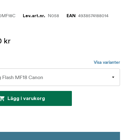
0MF18C
N058
4938574188014
Lev.art.nr.
EAN
0 kr
Visa varianter
Lägg i varukorg