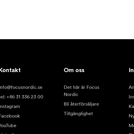
Kontakt
Om oss
In
info@focusnordic.se
Det här är Focus
Am
Nordic
tel: +46 31 336 23 00
In
Bli återförsäljare
Instagram
Ka
Tillgänglighet
Facebook
Ny
YouTube
Me