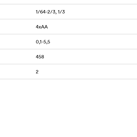
1/64-2/3, 1/3
4xAA
0,1-5,5
458
2