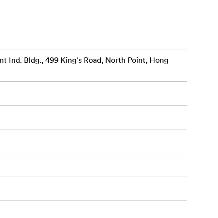
oint Ind. Bldg., 499 King's Road, North Point, Hong
SS) upp till
ra med större
ivet och