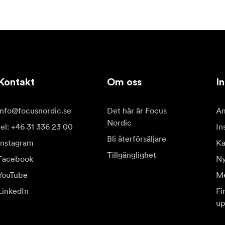
Kontakt
Om oss
In
info@focusnordic.se
Det här är Focus
Am
Nordic
tel: +46 31 336 23 00
In
Bli återförsäljare
Instagram
Ka
Tillgänglighet
Facebook
Ny
YouTube
Me
LinkedIn
Fi
up