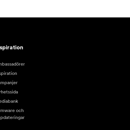
spiration
bassadörer
spiration
mpanjer
hetssida
diabank
rmware och
pdateringar