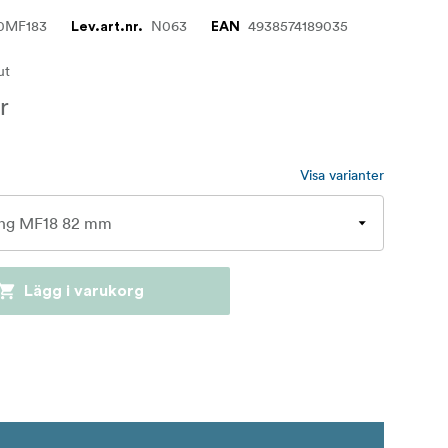
0MF183
N063
4938574189035
Lev.art.nr.
EAN
lut
r
Visa varianter
Lägg i varukorg