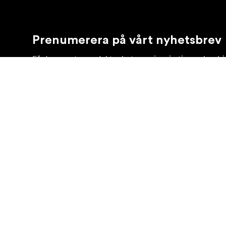
Prenumerera på vårt nyhetsbrev
Få de senaste produktnyheterna, inspiration och erb
Privatkund
Återförsäljare
©
2026
Focus Nordic AB