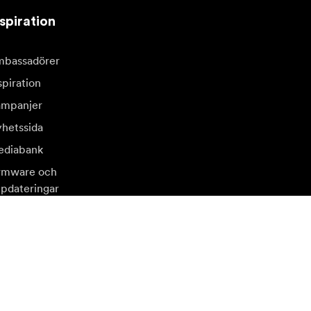
spiration
bassadörer
spiration
mpanjer
hetssida
diabank
rmware och
pdateringar