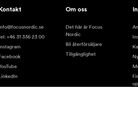
Kontakt
Om oss
In
info@focusnordic.se
Det här är Focus
Am
Nordic
tel: +46 31 336 23 00
In
Bli återförsäljare
Instagram
Ka
Tillgänglighet
Facebook
Ny
YouTube
Me
LinkedIn
Fi
up
judanden.