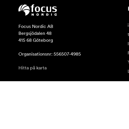
Focus Nordic AB

Bergsjödalen 48

415 68 Göteborg

Organisationsnr: 556507-4985
Hitta på karta
Prenumerera på vårt nyhetsbrev
Få de senaste produktnyheterna, inspiration och erb