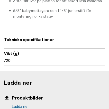
3 ställskruvar på plattan för att säkert låsa kameran
5/8" babymottagare och 1 1/8" juniorstift för
montering i olika stativ
Tillåter 360 graders rotation och 115 graders
svängning
Tekniska specifikationer
Vredet kan förvaras i kulledens svänghållare när den
sitter i juniormottagaren
Vikt (g)
720
Ladda ner
Produktbilder
Ladda ner