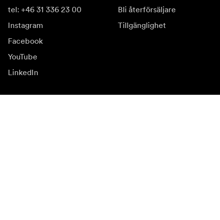
tel: +46 31 336 23 00
Bli återförsäljare
Instagram
Tillgänglighet
Facebook
YouTube
LinkedIn
Inspiration
Ambassadörer
Inspiration
Kampanjer
Nyhetssida
Mediabank
Firmware och
uppdateringar