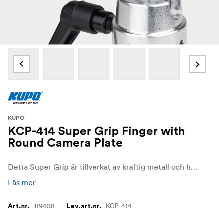
KUPO
KCP-414 Super Grip Finger with
Round Camera Plate
Detta Super Grip är tillverkat av kraftig metall och har ett kulhuvud med en 1/4''-20-gängad hantapp på en rund kameraplatta och en TVMP-adapter.
Läs mer
119408
KCP-414
Art.nr.
Lev.art.nr.