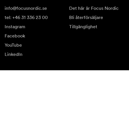
info@focusnordic.se
Det här är Focus Nordic
tel: +46 31 336 23 00
Bli återförsäljare
Instagram
Tillgänglighet
Facebook
YouTube
LinkedIn
Inspiration
Ambassadörer
Inspiration
Kampanjer
Nyhetssida
Mediabank