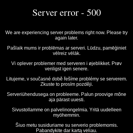
Server error - 500
We are experiencing server problems right now. Please try
again later.
Pašlaik mums ir problēmas ar serveri. Lūdzu, pamēģiniet
vēlreiz vēlāk.
Vi oplever problemer med serveren i øjeblikket. Prøv
venligst igen senere.
Litujeme, v současné době řešíme problémy se serverem.
Zkuste to prosím později.
Serveriühendusega on probleeme. Palun proovige mõne
aja pärast uuesti.
Sivustollamme on palvelinongelmia. Yritä uudelleen
myöhemmin.
Šiuo metu susiduriame su serverio problemomis.
Pabandykite dar kartą vėliau.