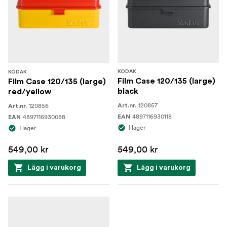
KODAK
KODAK
Film Case 120/135 (large)
Film Case 120/135 (large)
black
red/yellow
120857
120856
Art.nr.
Art.nr.
4897116930118
4897116930088
EAN
EAN
I lager
I lager
549,00 kr
549,00 kr
Lägg i varukorg
Lägg i varukorg