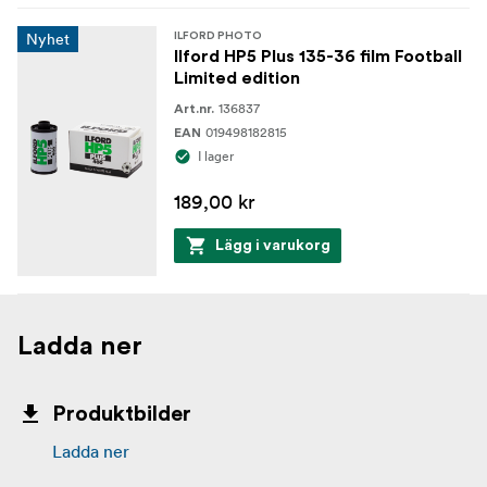
Nyhet
ILFORD PHOTO
Ilford HP5 Plus 135-36 film Football
Limited edition
136837
Art.nr.
019498182815
EAN
I lager
189,00 kr
Lägg i varukorg
Ladda ner
Produktbilder
Ladda ner