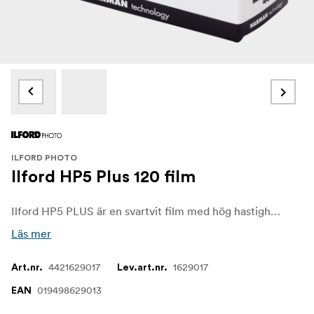
ILFORD PHOTO
Ilford HP5 Plus 120 film
Ilford HP5 PLUS är en svartvit film med hög hastighet, fint korn och medelhög kontrast, vilket gör den till ett utmärkt val för journalistik, dokumentärer, resor, sport, action och inomhusfotografering med tillgängligt ljus.
Läs mer
4421629017
1629017
Art.nr.
Lev.art.nr.
019498629013
EAN