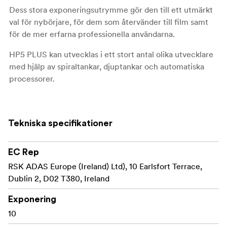
Dess stora exponeringsutrymme gör den till ett utmärkt
val för nybörjare, för dem som återvänder till film samt
för de mer erfarna professionella användarna.
HP5 PLUS kan utvecklas i ett stort antal olika utvecklare
med hjälp av spiraltankar, djuptankar och automatiska
processorer.
Fint korn under alla ljusförhållanden.
Stor exponeringsbredd.
Tekniska specifikationer
En av Ilfords klassiker.
EC Rep
Ilford HP5 PLUS finns i 35mm, 35mm bulk, 120-film,
RSK ADAS Europe (Ireland) Ltd), 10 Earlsfort Terrace,
9x12cm, 4x5"-, 4.75x6.5"-, 5x7"- och 8x10"-arkfilm.
Dublin 2, D02 T380, Ireland
Exponering
10