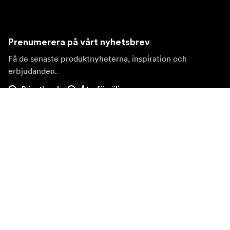
Prenumerera på vårt nyhetsbrev
Få de senaste produktnyheterna, inspiration och
erbjudanden.
Privatkund
Återförsäljare
Prenumerera
Besök en annan lokal marknad