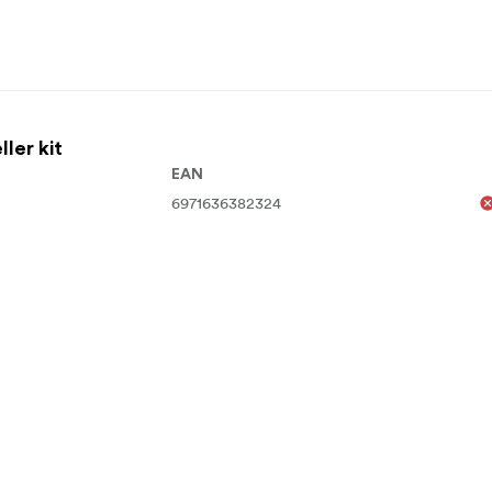
ler kit
EAN
6971636382324