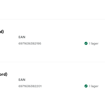
d)
EAN
6971636382195
I lager
ord)
EAN
6971636382201
I lager