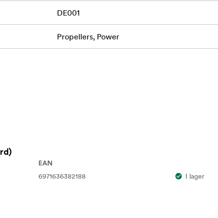
DE001
Propellers, Power
rd)
EAN
6971636382188
I lager