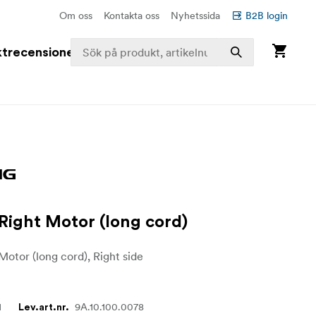
Om oss
Kontakta oss
Nyhetssida
B2B login
trecensioner
Right Motor (long cord)
Motor (long cord), Right side
1
9A.10.100.0078
Lev.art.nr.