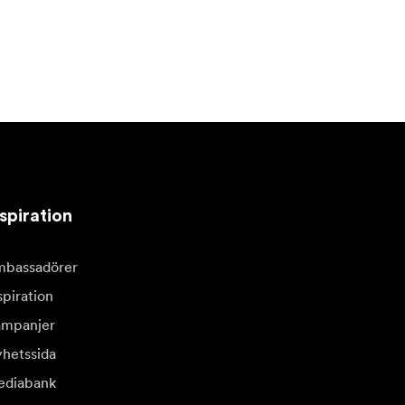
spiration
bassadörer
spiration
mpanjer
hetssida
diabank