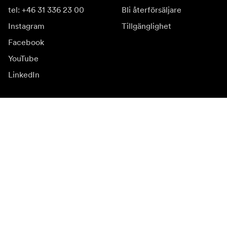
tel: +46 31 336 23 00
Bli återförsäljare
Instagram
Tillgänglighet
Facebook
YouTube
LinkedIn
Inspiration
Ambassadörer
Inspiration
Kampanjer
Nyhetssida
Mediabank
Firmware och
uppdateringar