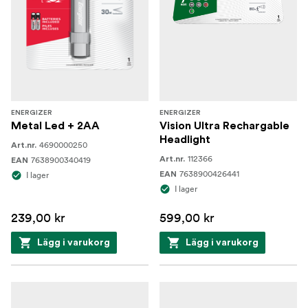
ENERGIZER
ENERGIZER
Metal Led + 2AA
Vision Ultra Rechargable
Headlight
4690000250
Art.nr.
112366
7638900340419
Art.nr.
EAN
7638900426441
I lager
EAN
I lager
239,00 kr
599,00 kr
Lägg i varukorg
Lägg i varukorg