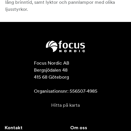
lång brinntid, samt lyktor och pannlampor med olika
ljusstyrkor.
Focus Nordic AB

Bergsjödalen 48

415 68 Göteborg

Organisationsnr: 556507-4985
Hitta på karta
Kontakt
Om oss