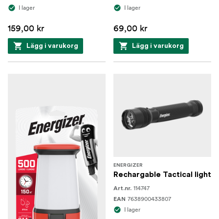
I lager
I lager
159,00 kr
69,00 kr
Lägg i varukorg
Lägg i varukorg
ENERGIZER
Rechargable Tactical light
114747
Art.nr.
7638900433807
EAN
I lager