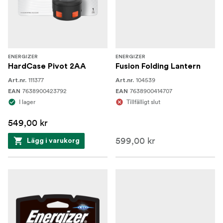
ENERGIZER
ENERGIZER
HardCase Pivot 2AA
Fusion Folding Lantern
111377
104539
Art.nr.
Art.nr.
7638900423792
7638900414707
EAN
EAN
I lager
Tillfälligt slut
549,00 kr
599,00 kr
Lägg i varukorg