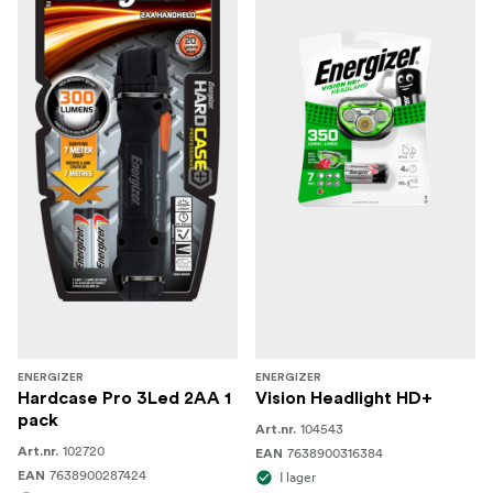
ENERGIZER
ENERGIZER
Hardcase Pro 3Led 2AA 1
Vision Headlight HD+
pack
104543
Art.nr.
102720
Art.nr.
7638900316384
EAN
7638900287424
EAN
I lager