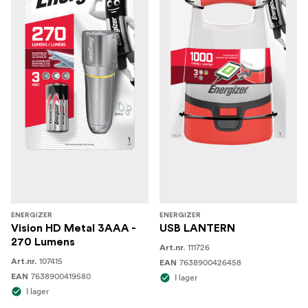
ENERGIZER
ENERGIZER
Vision HD Metal 3AAA -
USB LANTERN
270 Lumens
111726
Art.nr.
107415
Art.nr.
7638900426458
EAN
7638900419580
EAN
I lager
I lager