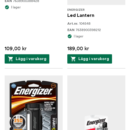
7638900388428
EAN
I lager
ENERGIZER
Led Lantern
104548
Art.nr.
7638900398212
EAN
I lager
109,00 kr
189,00 kr
Lägg i varukorg
Lägg i varukorg