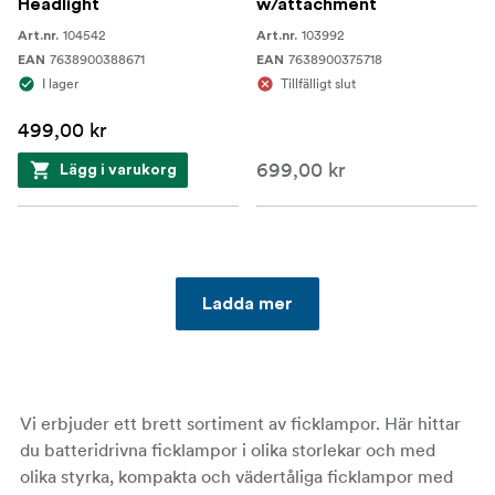
Headlight
w/attachment
104542
103992
Art.nr.
Art.nr.
7638900388671
7638900375718
EAN
EAN
I lager
Tillfälligt slut
499,00 kr
699,00 kr
Lägg i varukorg
Ladda mer
Vi erbjuder ett brett sortiment av ficklampor. Här hittar
du batteridrivna ficklampor i olika storlekar och med
olika styrka, kompakta och vädertåliga ficklampor med