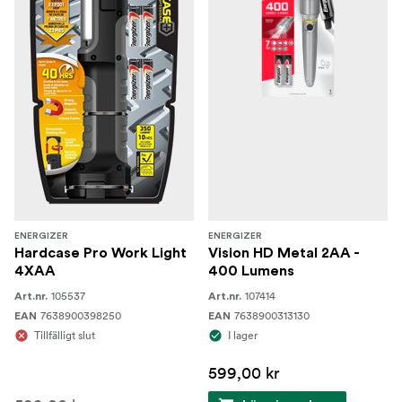
ENERGIZER
ENERGIZER
Hardcase Pro Work Light
Vision HD Metal 2AA -
4XAA
400 Lumens
105537
107414
Art.nr.
Art.nr.
7638900398250
7638900313130
EAN
EAN
Tillfälligt slut
I lager
599,00 kr