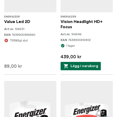
ENERGIZER
ENERGIZER
Value Led 2D
Vision Headlight HD+
Focus
104531
Art.nr.
104546
7638900386660
Art.nr.
EAN
7638900412802
Tillfälligt slut
EAN
I lager
439,00 kr
89,00 kr
Lägg i varukorg