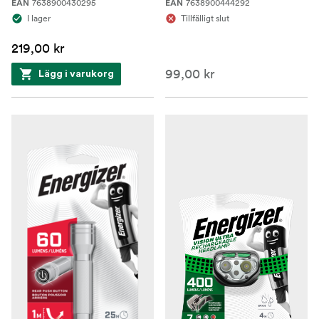
7638900430295
7638900444292
EAN
EAN
I lager
Tillfälligt slut
219,00 kr
99,00 kr
Lägg i varukorg