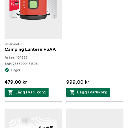
ENERGIZER
Camping Lantern +3AA
104535
Art.nr.
7638900451528
EAN
I lager
479,00 kr
999,00 kr
Lägg i varukorg
Lägg i varukorg