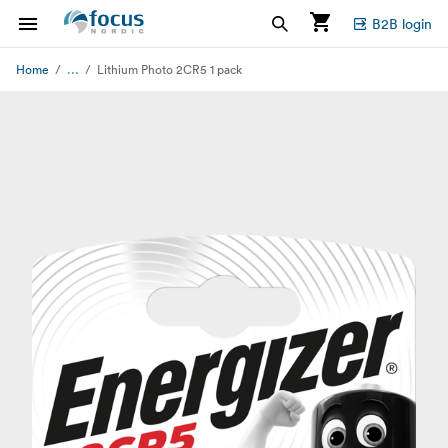
B2B login
...
Home
Lithium Photo 2CR5 1 pack