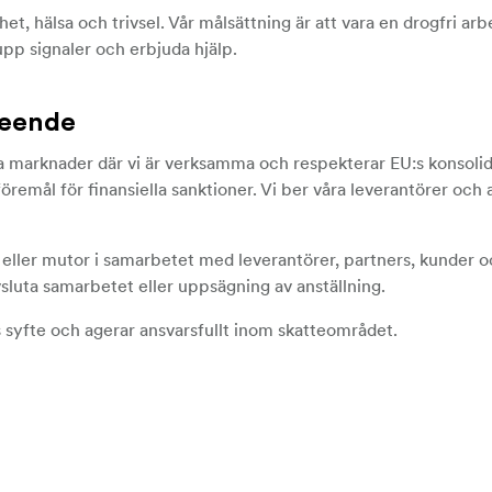
rhet, hälsa och trivsel. Vår målsättning är att vara en drogfri ar
upp signaler och erbjuda hjälp.
eteende
la marknader där vi är verksamma och respekterar EU:s konsolid
remål för finansiella sanktioner. Vi ber våra leverantörer och 
eller mutor i samarbetet med leverantörer, partners, kunder o
sluta samarbetet eller uppsägning av anställning.
 syfte och agerar ansvarsfullt inom skatteområdet.