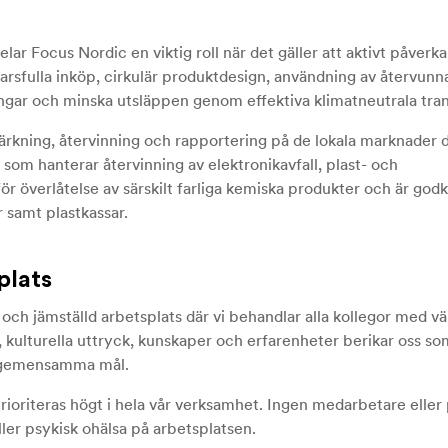
r Focus Nordic en viktig roll när det gäller att aktivt påverka
varsfulla inköp, cirkulär produktdesign, användning av återvunn
ar och minska utsläppen genom effektiva klimatneutrala tran
ärkning, återvinning och rapportering på de lokala marknader dä
er som hanterar återvinning av elektronikavfall, plast- och
ör överlåtelse av särskilt farliga kemiska produkter och är god
r samt plastkassar.
plats
s och jämställd arbetsplats där vi behandlar alla kollegor med vä
, kulturella uttryck, kunskaper och erfarenheter berikar oss so
ra gemensamma mål.
rioriteras högt i hela vår verksamhet. Ingen medarbetare elle
ller psykisk ohälsa på arbetsplatsen.