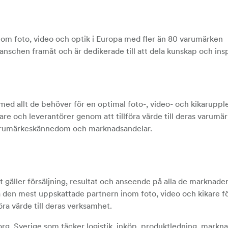
nom foto, video och optik i Europa med fler än 80 varumärken
nschen framåt och är dedikerade till att dela kunskap och insp
 med allt de behöver för en optimal foto-, video- och kikaruppl
kare och leverantörer genom att tillföra värde till deras varum
varumärkeskännedom och marknadsandelar.
t gäller försäljning, resultat och anseende på alla de marknader 
ra den mest uppskattade partnern inom foto, video och kikare fö
ra värde till deras verksamhet.
org, Sverige som täcker logistik, inköp, produktledning, markna