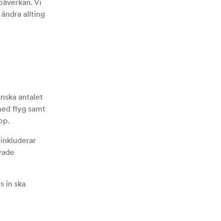
påverkan. Vi
ändra allting
nska antalet
 med flyg samt
pp.
 inkluderar
yade
 in ska