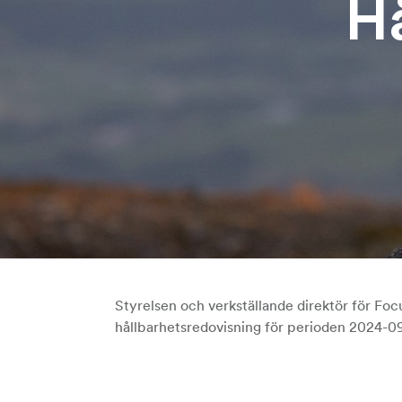
H
Styrelsen och verkställande direktör för F
hållbarhetsredovisning för perioden 2024-09