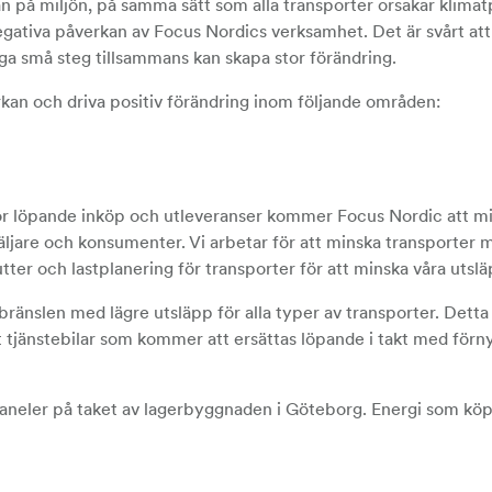
an på miljön, på samma sätt som alla transporter orsakar klimat
egativa påverkan av Focus Nordics verksamhet. Det är svårt att 
nga små steg tillsammans kan skapa stor förändring.
erkan och driva positiv förändring inom följande områden:
ör löpande inköp och utleveranser kommer Focus Nordic att mi
rsäljare och konsumenter. Vi arbetar för att minska transporter
ter och lastplanering för transporter för att minska våra utslä
bränslen med lägre utsläpp för alla typer av transporter. Detta
 tjänstebilar som kommer att ersättas löpande i takt med förn
neler på taket av lagerbyggnaden i Göteborg. Energi som köps