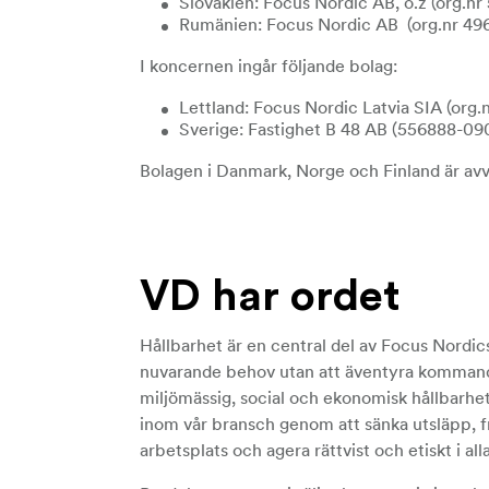
Slovakien: Focus Nordic AB, o.z (org.nr
Rumänien: Focus Nordic AB (org.nr
49
I koncernen ingår följande bolag:
Lettland: Focus Nordic Latvia SIA (org
Sverige: Fastighet B 48 AB (556888-09
Bolagen i Danmark, Norge och Finland är av
VD har ordet
Hållbarhet är en central del av Focus Nordics
nuvarande behov utan att äventyra kommande 
miljömässig, social och ekonomisk hållbarhet.
inom vår bransch genom att sänka utsläpp, frä
arbetsplats och agera rättvist och etiskt i alla