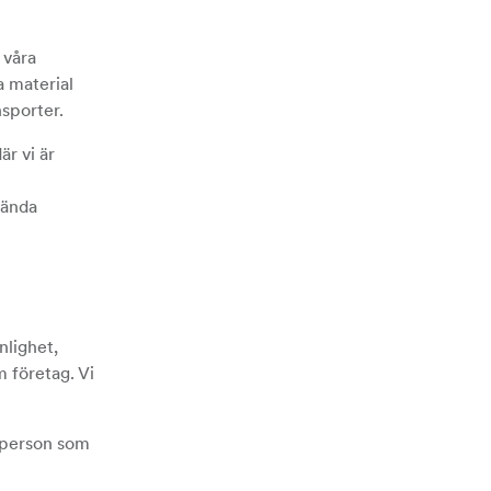
 våra
a material
sporter.
r vi är
kända
nlighet,
m företag. Vi
r person som