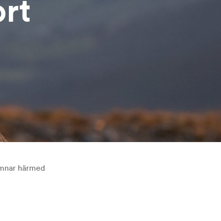
rt
lämnar härmed