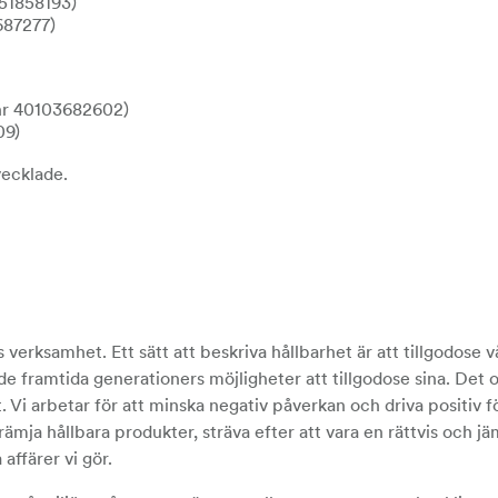
 51858193)
687277)
.nr 40103682602)
09)
vecklade.
 verksamhet. Ett sätt att beskriva hållbarhet är att tillgodose v
framtida generationers möjligheter att tillgodose sina. Det 
 Vi arbetar för att minska negativ påverkan och driva positiv f
mja hållbara produkter, sträva efter att vara en rättvis och jä
 affärer vi gör.