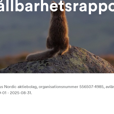
ållbarhetsrappo
ocus Nordic aktiebolag, organisationsnummer 556507-4985, av
-01 - 2025-08-31.