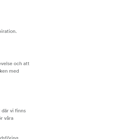
iration.
evelse och att
ärken med
där vi finns
r våra
dsföring,