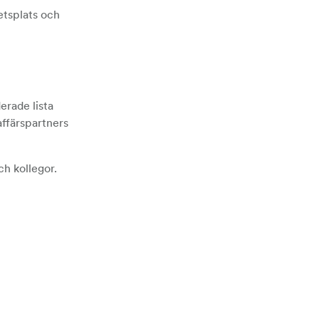
betsplats och
erade lista
affärspartners
ch kollegor.