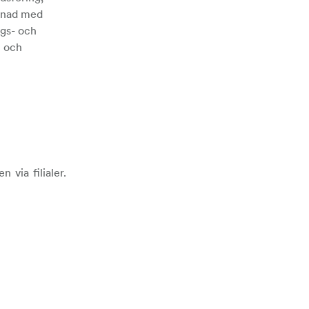
rknad med
ngs- och
n och
via filialer.