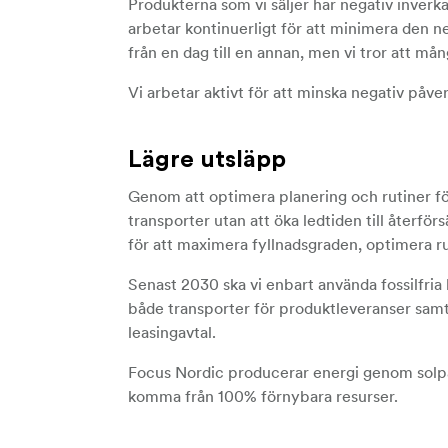
Produkterna som vi säljer har negativ inverk
arbetar kontinuerligt för att minimera den n
från en dag till en annan, men vi tror att må
Vi arbetar aktivt för att minska negativ påv
Lägre utsläpp
Genom att optimera planering och rutiner f
transporter utan att öka ledtiden till återfö
för att maximera fyllnadsgraden, optimera rut
Senast 2030 ska vi enbart använda fossilfria 
både transporter för produktleveranser samt
leasingavtal.
Focus Nordic producerar energi genom solpa
komma från 100% förnybara resurser.