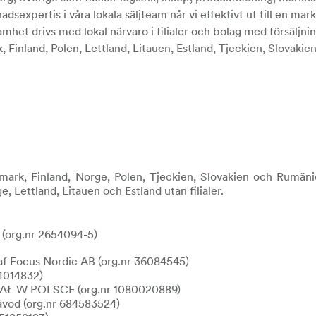
expertis i våra lokala säljteam når vi effektivt ut till en ma
amhet drivs med lokal närvaro i filialer och bolag med försäljni
Finland, Polen, Lettland, Litauen, Estland, Tjeckien, Slovakie
ark, Finland, Norge, Polen, Tjeckien, Slovakien och Rumänien 
e, Lettland, Litauen och Estland utan filialer.
d (org.nr 2654094-5)
af Focus Nordic AB (org.nr 36084545)
14014832)
ZIAŁ W POLSCE (org.nr 1080020889)
ávod (org.nr 684583524)