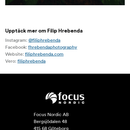
Upptäck mer om Filip Hrebenda
Instagram:
@filiphrebenda
Facebook:
fhrebendaphotography
Website:
filiphrebenda.com
Vero:
filiphrebenda
Focus Nordic AB

Bergsjödalen 48

415 68 Göteborg
