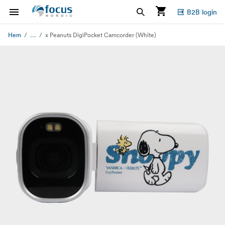
B2B login
...
Hem
x Peanuts DigiPocket Camcorder (White)