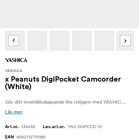
YASHICA
x Peanuts DigiPocket Camcorder
(White)
Gör ditt innehållsskapande lite roligare med YASHICA x Peanuts DigiPocket Camcorder! Denna videokamera med det ikoniska Snoopy-designen är perfekt för videofilmare som vill ha en enhet som är både praktisk och full av personlighet. Den är lätt, kompakt och bärbar, vilket gör den till den perfekta följeslagaren för att utforska dina kreativa drömmar.
Läs mer
134265
YAS-DGPCCD-S1
Art.nr.
Lev.art.nr.
4582712710881
EAN