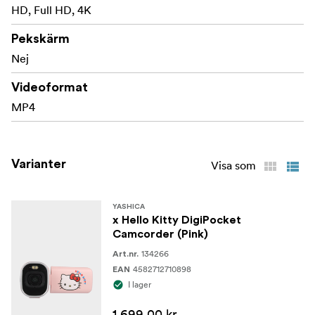
HD, Full HD, 4K
Pekskärm
Nej
Videoformat
MP4
Varianter
Visa som
YASHICA
x Hello Kitty DigiPocket
Camcorder (Pink)
134266
Art.nr.
4582712710898
EAN
I lager
1 699,00 kr