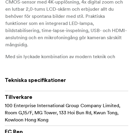
CMOS-sensor med 4K-upplösning, 4x digital zoom och
en lutbar 2,0-tums LCD-skärm och erbjuder allt du
behöver för spontana bilder med stil. Praktiska
funktioner som en integrerad LED-lampa,
bildstabilisering, time-lapse-inspelning, USB- och HDMI-
anslutning och en mikrofoningång gör kameran särskilt
mångsidig.
Med sin lyckade kombination av modern teknik och
ikonisk design tilltalar de begränsade specialutgåvorna
främst yngre målgrupper och fans av ikoniska karaktärer,
vilket gör dem till ett verkligt statement för alla som vill
Tekniska specifikationer
kombinera funktionalitet och livsstil.
Tillverkare
100 Enterprise International Group Company Limited,
Room G,15/F, MG Tower, 133 Hoi Bun Rd, Kwun Tong,
Kowloon Hong Kong
EC Rep