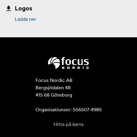
Logos
Ladda ner
Focus Nordic AB

Bergsjödalen 48

415 68 Göteborg

Organisationsnr: 556507-4985
Hitta på karta