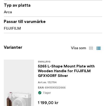
Typ av platta
Arca
Passar till varumärke
FUJIFILM
Varianter
Visa som
SMALLRIG
5265 L-Shape Mount Plate with
Wooden Handle for FUJIFILM
GFX100RF Silver
132784
Art.nr.
6941590022666
EAN
I lager
1 199,00 kr