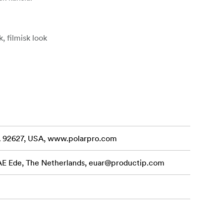
, filmisk look
essionell
nnhet, vilket
ör enkel
CA 92627, USA, www.polarpro.com
 AE Ede, The Netherlands,
euar@productip.com
motstå repor
äkert under