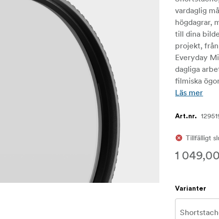
vardaglig må
högdagrar, m
till dina bil
projekt, frå
Everyday Mist
dagliga arbe
filmiska ögon
Läs mer
12951
Art.nr.
Tillfälligt s
1 049,00
Varianter