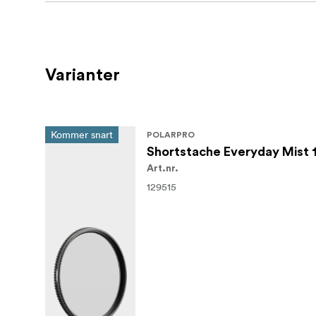
Oavsett om du fångar vardagliga ögonblick e
Mist-filtret en filmisk kant till ditt arbete.
fantastiska bilder som sticker ut i alla miljöer
verktygslåda och hjälper till att göra det vanl
Varianter
Varje filter är färdigt i en mattgrön ton som
till din riggs utseende.
Kommer snart
Vad finns i lådan:
POLARPRO
Shortstache Everyday Mist
1x filter
Art.nr.
129515
1x Fodral
1x rengöringsduk av mikrofiber