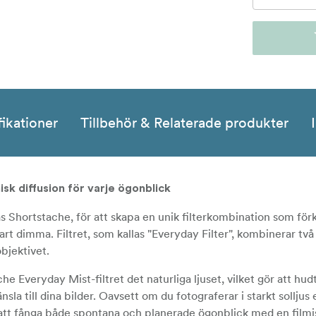
fikationer
Tillbehör & Relaterade produkter
sk diffusion för varje ögonblick
 Shortstache, för att skapa en unik filterkombination som för
art dimma. Filtret, som kallas "Everyday Filter", kombinerar två
objektivet.
he Everyday Mist-filtret det naturliga ljuset, vilket gör att hud
la till dina bilder. Oavsett om du fotograferar i starkt solljus e
r att fånga både spontana och planerade ögonblick med en filmi