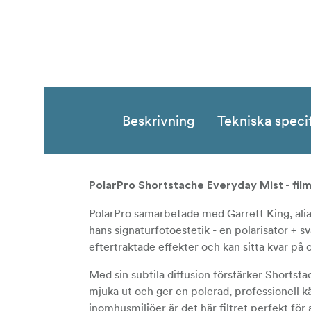
Beskrivning
Tekniska speci
PolarPro Shortstache Everyday Mist - filmi
PolarPro samarbetade med Garrett King, alias
hans signaturfotoestetik - en polarisator + sv
eftertraktade effekter och kan sitta kvar på 
Med sin subtila diffusion förstärker Shortstac
mjuka ut och ger en polerad, professionell käns
inomhusmiljöer är det här filtret perfekt fö