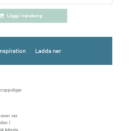
Lägg i varukorg
Inspiration
Ladda ner
kroppsligar
toner ser
ller i
sk känsla.