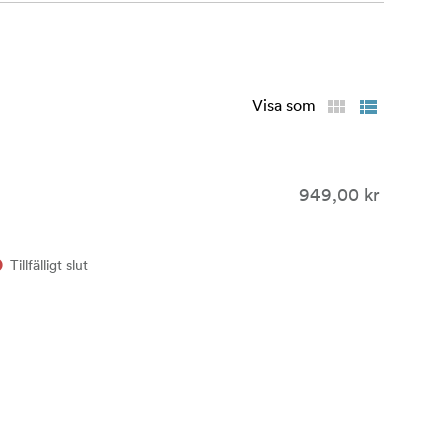
e Everyday
 kan skapa
 vardagliga
Visa som
ubtilt addera
949,00 kr
Tillfälligt slut