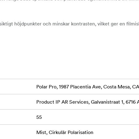
iktigt höjdpunkter och minskar kontrasten, vilket ger en filmisk
r till dina bilder.
ör skapare som fotograferar på språng, detta filter ger en prof
 perfekt för resor, livsstil och kreativ filmskapande.
PolarPros högkvalitativa glas för optimal skärpa och färgnoggra
iga samtidigt som diffusionseffekten uppnås.
g aluminiumkonstruktion av flyg- och rymdkvalitet, utformad f
Polar Pro, 1987 Placentia Ave, Costa Mesa, 
med en smidig, pålitlig passform.
Product IP AR Services, Galvanistraat 1, 6716
r att motstå daglig användning, detta filter är belagt för att 
gvarig prestanda.
55
reras med ett skyddsfodral, vilket säkerställer att det förblir s
r.
Mist, Cirkulär Polarisation