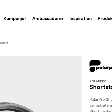
Kampanjer
Ambassadörer
Inspiration
Produk
L 55mm
POLARPRO
Shortst
PolarPro Sho
samarbete m
Shortstache,