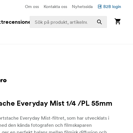
Om oss
Kontakta oss
Nyhetssida
B2B login
trecensioner
ache Everyday Mist 1/4 /PL 55mm
rtstache Everyday Mist-filtret, som har utvecklats i
ed den kända fotografen och filmskaparen
 ger en perfekt balans mellan filmisk diffusion och