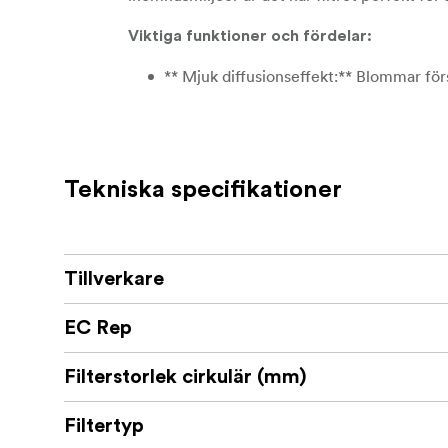
Viktiga funktioner och fördelar:
** Mjuk diffusionseffekt:** Blommar förs
som mjukar upp hårt ljus och ger atmosfä
** Vardaglig mångsidighet:** Designad f
touch till dagliga projekt, vilket gör det
Tekniska specifikationer
** Ren optisk klarhet:** Tillverkad med 
säkerställer att dina bilder förblir tydl
Lätt men ändå tåli
Tålig aluminiumram:
Tillverkare
användning i alla fotograferingsmiljöer 
EC Rep
** Rep- och vattenbeständigt:** Byggt fö
och avvisa vatten, vilket garanterar lån
Filterstorlek cirkulär (mm)
Filtret leve
Tillpassat bärfodral ingår:
transport och redo för ditt nästa äventy
Filtertyp