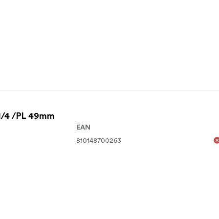
 1/4 /PL 49mm
EAN
810148700263