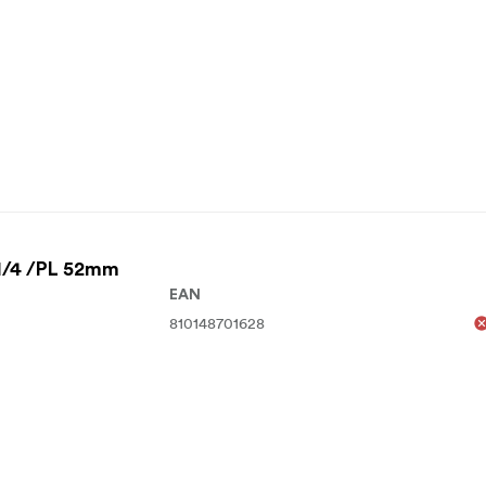
1/4 /PL 52mm
EAN
810148701628