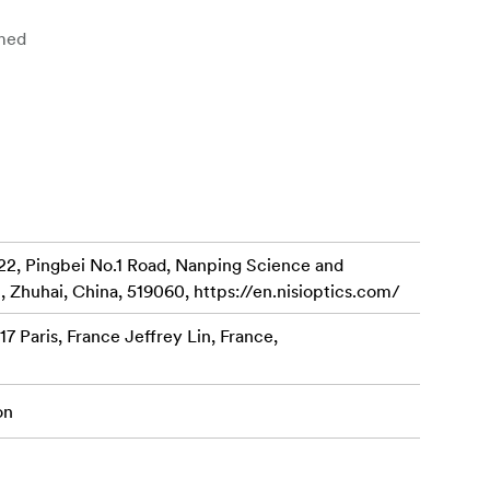
 med
 vilket gör
 sparar tid i
dynamiska
22, Pingbei No.1 Road, Nanping Science and
, Zhuhai, China, 519060, https://en.nisioptics.com/
an
7 Paris, France Jeffrey Lin, France,
st till rätt
on