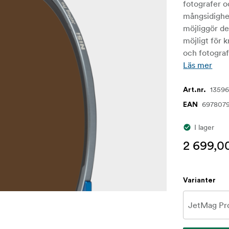
fotografer o
mångsidighet
möjliggör de
möjligt för k
och fotograf
Läs mer
1359
Art.nr.
697807
EAN
I lager
2 699,0
Varianter