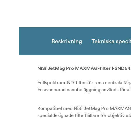
Beskrivning
Tekniska speci
NiSi JetMag Pro MAXMAG-filter FSND64 (
Fullspektrum-ND-filter för rena neutrala färg
En avancerad nanobeläggning används för att s
Kompatibel med NiSi JetMag Pro MAXMAG-s
specialdesignade filterhållare för objektiv ut