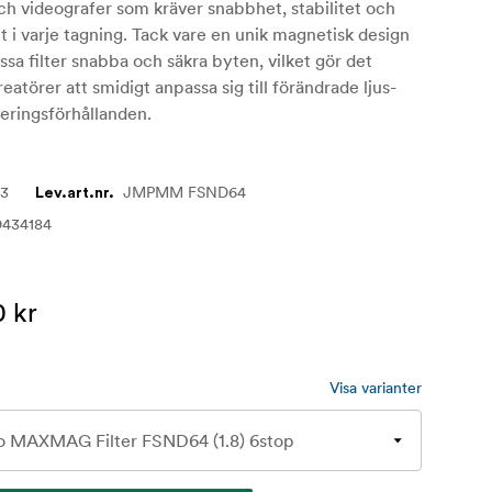
ch videografer som kräver snabbhet, stabilitet och
 i varje tagning. Tack vare en unik magnetisk design
ssa filter snabba och säkra byten, vilket gör det
reatörer att smidigt anpassa sig till förändrade ljus-
eringsförhållanden.
63
JMPMM FSND64
Lev.art.nr.
9434184
0 kr
Visa varianter