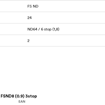
FS ND
 (1.8) 6-stegs
24
adapterring!
ND64 / 6 stop (1,8)
2
FSND8 (0.9) 3stop
EAN