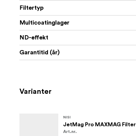
Vad finns i förpackningen:
Filtertyp
NiSi JetMag Pro MAXMAG-filter FSND64
Multicoatinglager
Obs! Kräver NiSi JetMag Pro MAXMAG-
ND-effekt
Garantitid (år)
Varianter
NISI
JetMag Pro MAXMAG Filter 
Art.nr.