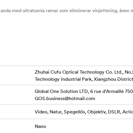
tanda med ultratunna ramar som eliminerar vinjettering, även
anismen säkerställer att staplade filter sitter stadigt på plats,
skap, stadsbilder och porträtt.
:
nkelt på och ta av filter med hjälp av en magnetisk design, vilket
truktion håller filtren på plats, även när flera filter staplas i 
Zhuhai Cufu Optical Technology Co. Ltd., No.
Technology Industrial Park, Xiangzhou District
ng på vidvinkelobjektiv, vilket möjliggör skarpa, klara bilder ut
Global One Solution LTD, 6 rue d'Armaillé 7501
GOS.business@hotmail.com
har ett färgkodat handtag för enkel identifiering och snabb åtkom
Video, Natur, Spegellös, Objektiv, DSLR, Acti
filter – konstruerade för snabbhet, precision och hållbarhet.
Nano