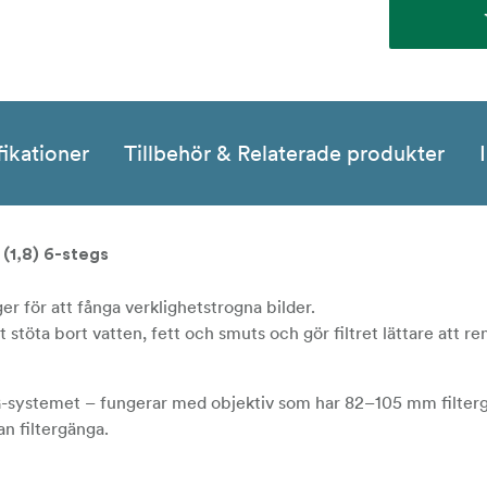
fikationer
Tillbehör & Relaterade produkter
1,8) 6-stegs
er för att fånga verklighetstrogna bilder.
töta bort vatten, fett och smuts och gör filtret lättare att re
ystemet – fungerar med objektiv som har 82–105 mm filter
an filtergänga.