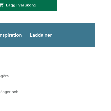
Lägg i varukorg
Inspiration
Ladda ner
ngöra.
gängor och