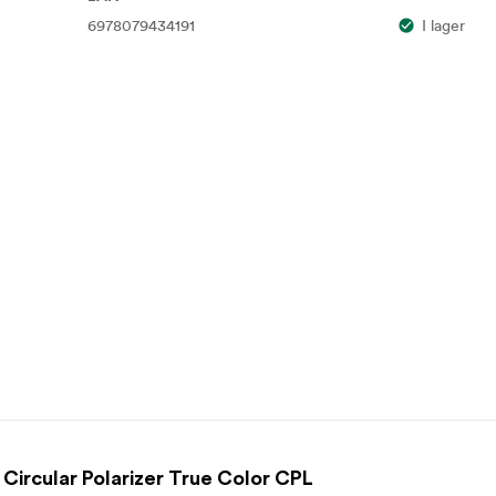
6978079434191
I lager
ircular Polarizer True Color CPL