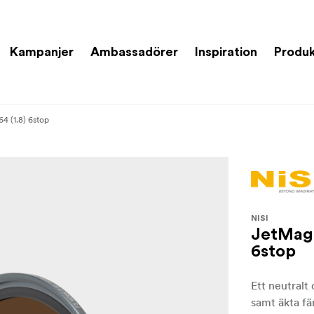
Kampanjer
Ambassadörer
Inspiration
Produk
 (1.8) 6stop
NISI
JetMag 
6stop
Ett neutralt
samt äkta fä