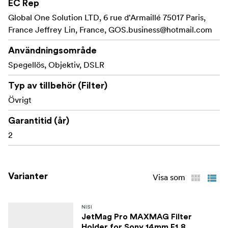
EC Rep
vidvinkelobjektiv, vilket möjliggör skarpa, klara
Global One Solution LTD, 6 rue d'Armaillé 75017 Paris,
bilder utan kantförvrängning.
France Jeffrey Lin, France,
GOS.business@hotmail.com
Varje filtertyp har ett
Färgkodade handtag:
Användningsområde
färgkodat handtag för enkel identifiering och snabb
Spegellös, Objektiv, DSLR
åtkomst till rätt filter.
Stärk din kreativa process med NiSi JETMAG-filter –
Typ av tillbehör (Filter)
konstruerade för snabbhet, precision och hållbarhet.
Övrigt
Vad finns i förpackningen:
Garantitid (år)
2
NiSi JetMag Pro MAXMAG frontlock
Varianter
Visa som
NISI
JetMag Pro MAXMAG Filter
Holder for Sony 14mm F1.8