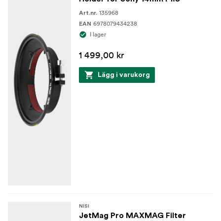
135968
Art.nr.
6978079434238
EAN
I lager
1 499,00 kr
Lägg i varukorg
NISI
JetMag Pro MAXMAG Filter