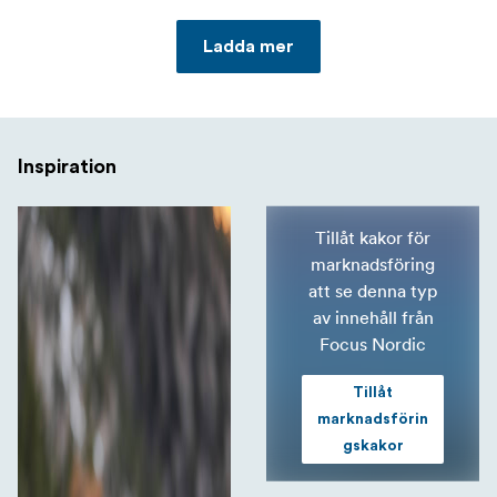
Ladda mer
Inspiration
Tillåt kakor för
marknadsföring
att se denna typ
av innehåll från
Focus Nordic
Tillåt
marknadsförin
gskakor