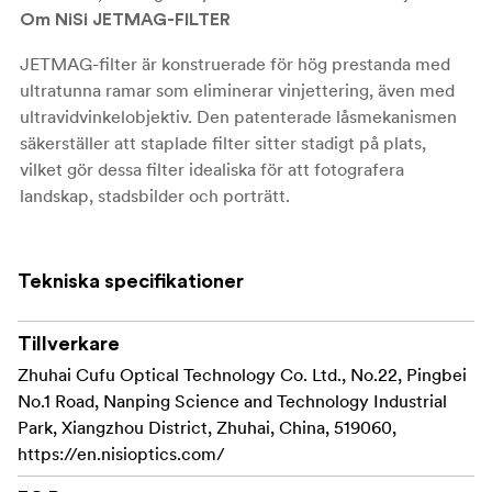
Om NiSi JETMAG-FILTER
JETMAG-filter är konstruerade för hög prestanda med
ultratunna ramar som eliminerar vinjettering, även med
ultravidvinkelobjektiv. Den patenterade låsmekanismen
säkerställer att staplade filter sitter stadigt på plats,
vilket gör dessa filter idealiska för att fotografera
landskap, stadsbilder och porträtt.
Viktiga funktioner hos NiSi JETMAG-filter:
Tekniska specifikationer
Sätt enkelt på och
Snabb magnetisk fastsättning:
ta av filter med hjälp av en magnetisk design, vilket
sparar tid i snabba fotograferingssituationer.
Tillverkare
Zhuhai Cufu Optical Technology Co. Ltd., No.22, Pingbei
Den patenterade låsdesignen
Stabil låsmekanism:
No.1 Road, Nanping Science and Technology Industrial
håller filtren på plats, även när flera filter staplas i
Park, Xiangzhou District, Zhuhai, China, 519060,
dynamiska miljöer.
https://en.nisioptics.com/
Förhindrar vinjettering på
Ultratunna ramar: