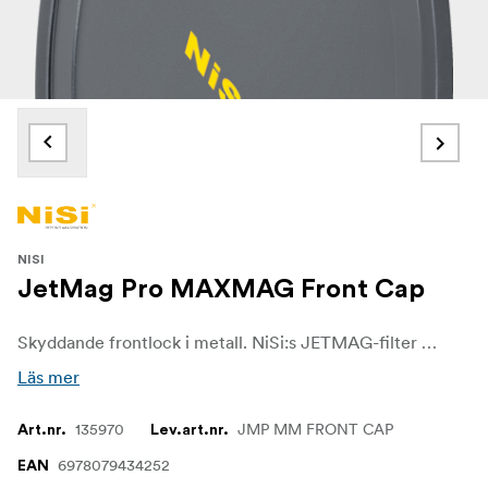
NISI
JetMag Pro MAXMAG Front Cap
Skyddande frontlock i metall. NiSi:s JETMAG-filter är utformade för fotografer och videografer som kräver snabbhet, stabilitet och mångsidighet i varje tagning. Tack vare en unik magnetisk design möjliggör dessa filter snabba och säkra byten, vilket gör det möjligt för kreatörer att smidigt anpassa sig till förändrade ljus- och fotograferingsförhållanden.
Läs mer
135970
JMP MM FRONT CAP
Art.nr.
Lev.art.nr.
6978079434252
EAN