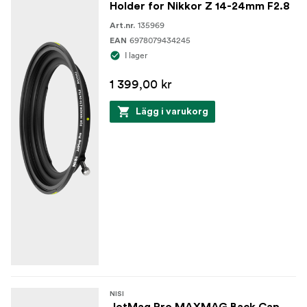
Holder for Nikkor Z 14-24mm F2.8
135969
Art.nr.
6978079434245
EAN
I lager
1 399,00 kr
Lägg i varukorg
NISI
JetMag Pro MAXMAG Back Cap