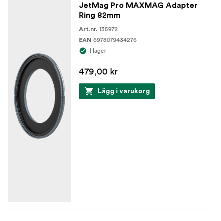
JetMag Pro MAXMAG Adapter
Ring 82mm
135972
Art.nr.
6978079434276
EAN
I lager
479,00 kr
Lägg i varukorg