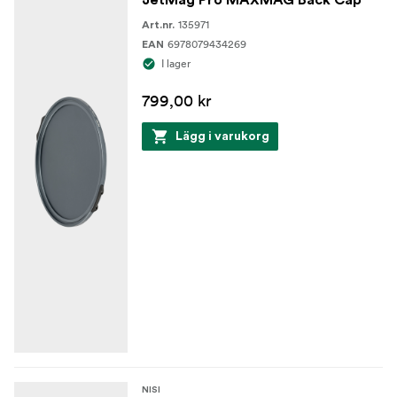
135971
Art.nr.
6978079434269
EAN
I lager
799,00 kr
Lägg i varukorg
NISI