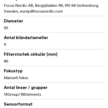
och låg distorsion. Båda objektiven i serien har ett
Focus Nordic AB, Bergsjödalen 48, 415 68 Gothenburg,
utbytbart fäste mellan PL-, EF-, Sony E-, MFT- och Nikon
Sweden,
eurep@focusnordic.com
F-fästen.
Diameter
95
Antal bländarlameller
9
Filterstorlek cirkulär (mm)
86
Fokustyp
Manuell fokus
Antal linser / grupper
14Group/18Elelments
Sensorformat