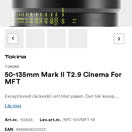
TOKINA
50-135mm Mark II T2.9 Cinema For
MFT
Exceptionell räckvidd i ett litet paket. Det här kompakta teleobjektivet täcker enkelt dina bilder på medellånga till långa avstånd.
Läs mer
112634
KPC-1017MFT-M
Art.nr.
Lev.art.nr.
4968808221323
EAN