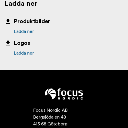
Ladda ner
Produktbilder
Ladda ner
Logos
Ladda ner
Focus Nordic AB

Bergsjödalen 48

415 68 Göteborg
