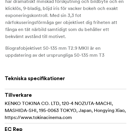
har dramatiskt minskad förskjutning och bildbyte och en
klicklös, 9-bladig, böjd iris för vacker bokeh och exakt
exponeringskontroll. Med sin 3,3 fot
närfokuseringsförmåga ger objektivet dig friheten att
fånga en tät närbild samtidigt som du behåller ett
bekvämt avstånd till motivet.
Biografobjektivet 50-135 mm T2.9 MKII är en
uppdatering av det ursprungliga 50-135 mm T3
telezoomobjektivet, det har fått ett helt nytt mekaniskt
metallhölje med industristandard 0,8 MOD biografväxlar,
300 graders fokuseringssträcka, uppdaterad T2.9 iris och
Tekniska specifikationer
95 mm frontdiameter för vanliga biograftillbehör.
Utformad för att matcha de mekaniska och optiska
Tillverkare
egenskaperna hos det populära Tokina Cinema 11-
KENKO TOKINA CO. LTD, 120-4 NOZUTA-MACHI,
20 mm T2.9 zoomobjektivet. 50-135 mm T2.9 MKII
MASHIDA-SHI, 195-0063 TOKYO, Japan, Hongying Xiao,
behåller optiska konstruktionsegenskaper som liknar 11-
https://www.tokinacinema.com
20 mm T2.9, inklusive parfokal konstruktion för att
EC Rep
behålla fokus vid zoomning, begränsad fokusförskjutning