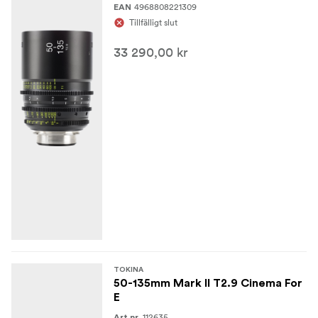
4968808221309
EAN
Tillfälligt slut
33 290,00 kr
TOKINA
50-135mm Mark II T2.9 Cinema For
E
112635
Art.nr.