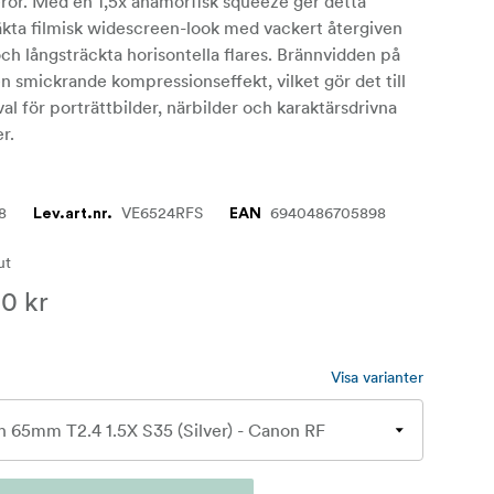
ror. Med en 1,5x anamorfisk squeeze ger detta
äkta filmisk widescreen-look med vackert återgiven
ch långsträckta horisontella flares. Brännvidden på
 smickrande kompressionseffekt, vilket gör det till
val för porträttbilder, närbilder och karaktärsdrivna
r.
8
VE6524RFS
6940486705898
Lev.art.nr.
EAN
lut
0 kr
Visa varianter