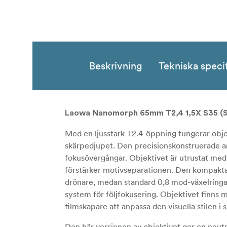
Beskrivning
Tekniska speci
Laowa Nanomorph 65mm T2,4 1,5X S35 (Si
Med en ljusstark T2.4-öppning fungerar objekt
skärpedjupet. Den precisionskonstruerade a
fokusövergångar. Objektivet är utrustat med
förstärker motivseparationen. Den kompakta
drönare, medan standard 0,8 mod-växelringar
system för följfokusering. Objektivet finns m
filmskapare att anpassa den visuella stilen i 
Den här versionen av objektivet ger en neutr