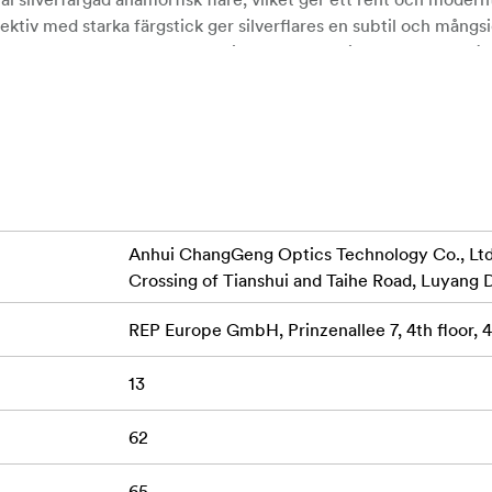
bjektiv med starka färgstick ger silverflares en subtil och mångsi
ktioner som kräver en mer naturlig och anpassningsbar anamorfisk
ig telefotokompression, vilket gör det idealiskt för närbilder
a filmisk widescreen-look
iknande inramningar och karaktärsdrivna tagningar
Anhui ChangGeng Optics Technology Co., Ltd.,
Crossing of Tianshui and Taihe Road, Luyang D
vagt ljus och kontroll över skärpedjupet
jämn, konstnärlig bokeh
REP Europe GmbH, Prinzenallee 7, 4th floor,
 en ren och modern filmestetik
13
ör närbilder med stark motivisolering
62
vseparation
65