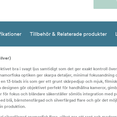
fikationer
Tillbehör & Relaterade produkter
lver)
ivet bra i svagt ljus samtidigt som det ger exakt kontroll över
namorfiska optiken ger skarpa detaljer, minimal fokusandning
 en 13-blads iris som ger ett grunt skärpedjup och mjuk, filmi
 designen gör objektivet perfekt för handhållna kameror, gimb
 för fokus och bländare säkerställer sömlös integration med p
ed blå, bärnstensfärgad och silverfärgad flare och gör det möjl
sin produktion.
al silverfärgad anamorfisk flare, vilket ger ett rent och moder