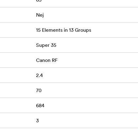
ilmning med handhållen kamera, gimbal och drönare
al fokusandning
Nej
s fokusering
15 Elements in 13 Groups
ör full kreativ kontroll
Super 35
lighet i professionell klass
Canon RF
2.4
bjektiv (silver)
70
684
3