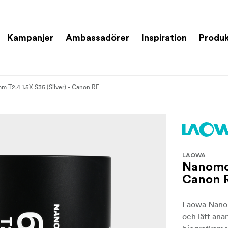
Kampanjer
Ambassadörer
Inspiration
Produk
 T2.4 1.5X S35 (Silver) - Canon RF
LAOWA
Nanomor
Canon 
Laowa Nanom
och lätt ana