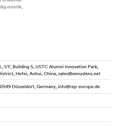
dig estetik,
 effekt.
 där
 1/F, Building 5, USTC Alumni Innovation Park,
istrict, Hefei, Anhui, China,
sales@venuslens.net
 40549 Düsseldorf, Germany,
info@rep-europe.de