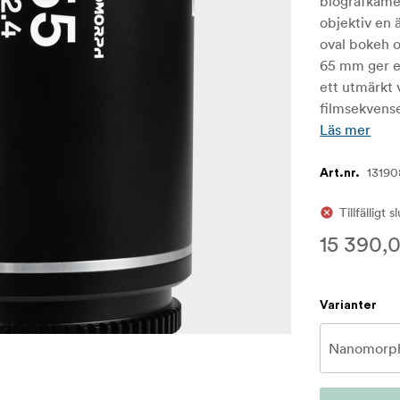
biografkame
objektiv en 
oval bokeh o
65 mm ger en
ett utmärkt 
filmsekvense
Läs mer
13190
Art.nr.
Tillfälligt s
15 390,0
Varianter