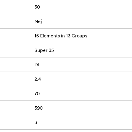
50
ös användning med följfokus
ör full kreativ kontroll
Nej
lighet i professionell klass
15 Elements in 13 Groups
Super 35
Silver) objektiv
DL
2.4
70
390
3