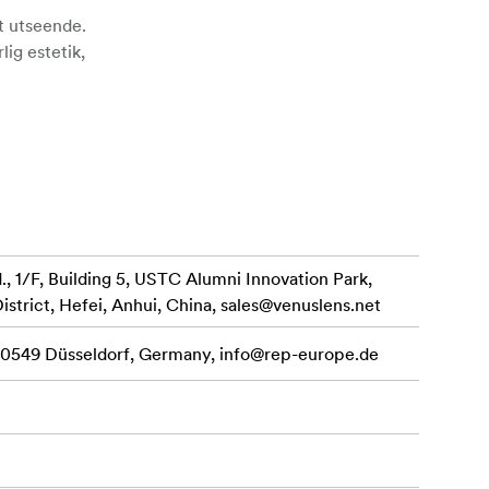
nt utseende.
lig estetik,
 1/F, Building 5, USTC Alumni Innovation Park,
istrict, Hefei, Anhui, China,
sales@venuslens.net
 40549 Düsseldorf, Germany,
info@rep-europe.de