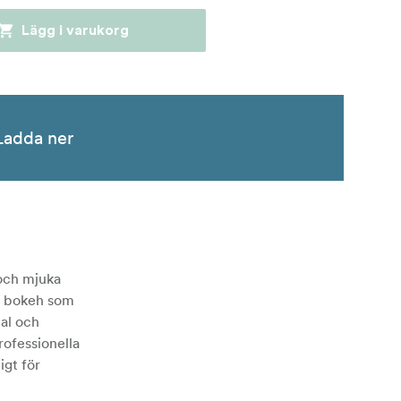
Lägg i varukorg
Ladda ner
 och mjuka
sk bokeh som
al och
rofessionella
igt för