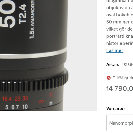
biografkame
objektiv en 
oval bokeh o
50 mm ger e
vilket gör de
porträttlikn
historieberä
Läs mer
13186
Art.nr.
Tillfälligt s
14 790,0
Varianter