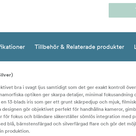
fikationer
Tillbehör & Relaterade produkter
ilver)
ivet bra i svagt ljus samtidigt som det ger exakt kontroll över
namorfiska optiken ger skarpa detaljer, minimal fokusandning
 en 13-blads iris som ger ett grunt skärpedjup och mjuk, filmi
 designen gör objektivet perfekt för handhållna kameror, gimb
 för fokus och bländare säkerställer sömlös integration med p
ed blå, bärnstensfärgad och silverfärgad flare och gör det möjl
sin produktion.