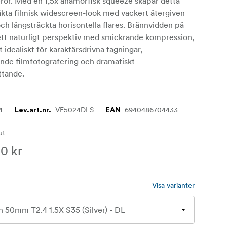
ror. Med en 1,5x anamorfisk squeeze skapar detta
äkta filmisk widescreen-look med vackert återgiven
ch långsträckta horisontella flares. Brännvidden på
tt naturligt perspektiv med smickrande kompression,
t idealiskt för karaktärsdrivna tagningar,
ande filmfotografering och dramatiskt
ttande.
4
VE5024DLS
6940486704433
Lev.art.nr.
EAN
lut
0 kr
Visa varianter