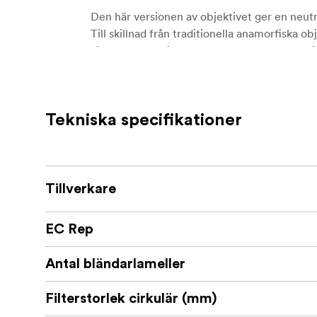
Den här versionen av objektivet ger en neutr
Till skillnad från traditionella anamorfiska ob
vilket gör den till ett perfekt val för produ
Nyckelfunktioner:
1,5x anamorfisk squeeze för ett äkta b
Tekniska specifikationer
50 mm brännvidd, perfekt för porträttl
T2.4 bländare för utmärkt prestanda i s
Tillverkare
13-blads iris för grunt skärpedjup och 
Anamorfiska flares i neutralt silver för
EC Rep
Vacker oval bokeh och förbättrad moti
Antal bländarlameller
Kompakt och lätt design, perfekt för f
Filterstorlek cirkulär (mm)
Anamorfisk precisionsoptik med minim