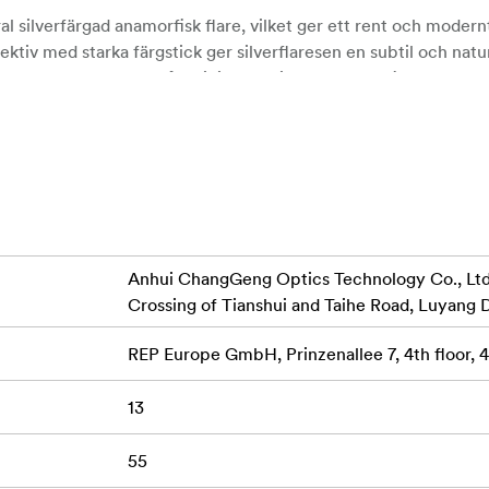
al silverfärgad anamorfisk flare, vilket ger ett rent och moder
jektiv med starka färgstick ger silverflaresen en subtil och natur
ktioner som kräver en mångsidig och diskret anamorfisk effekt.
iografiskt widescreen-utseende
iknande inramningar och karaktärsdrivna tagningar
vagt ljus och kontroll över skärpedjupet
Anhui ChangGeng Optics Technology Co., Ltd.,
jämn, konstnärlig bokeh
Crossing of Tianshui and Taihe Road, Luyang D
 en ren och modern filmisk effekt
REP Europe GmbH, Prinzenallee 7, 4th floor,
vseparation
13
ilmning med handhållen kamera, gimbal och drönare
55
al fokusandning