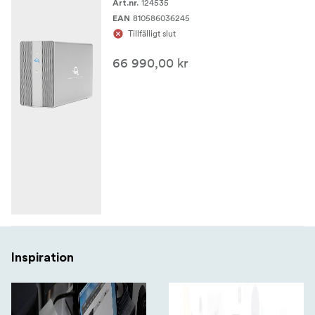
124535
Art.nr.
810586036245
EAN
Tillfälligt slut
66 990,00 kr
Inspiration