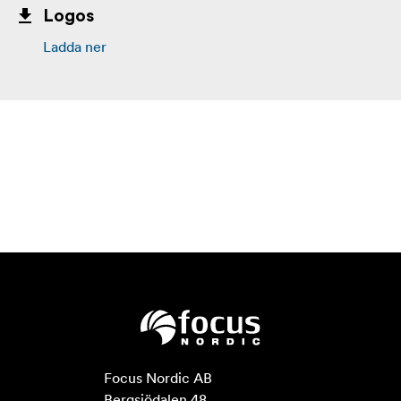
Logos
Ladda ner
Focus Nordic AB

Bergsjödalen 48
