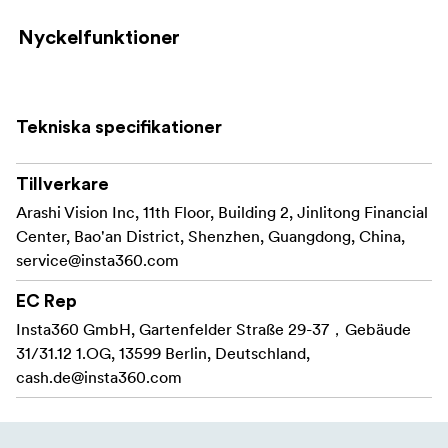
Nyckelfunktioner
ND-filteruppsättning för exponeringskontroll i
ljusa förhållanden
Tekniska specifikationer
Kompatibel med Insta360 Ace Pro 2
Innehåller flera styrkor (t.ex. ND8, ND16,
Tillverkare
ND32) för olika ljusscenarier
Arashi Vision Inc, 11th Floor, Building 2, Jinlitong Financial
Center, Bao'an District, Shenzhen, Guangdong, China,
.
service@insta360.com
Reducerar ljuset som träffar sensorn från 3 till
5 f/stops
EC Rep
Insta360 GmbH, Gartenfelder Straße 29-37，Gebäude
.
31/31.12 1.OG, 13599 Berlin, Deutschland,
Polarisationsfiltret minskar reflektioner
cash.de@insta360.com
samtidigt som det får färger att poppa
Idealiskt för att uppnå naturlig rörelseoskärpa
och filmisk visualisering