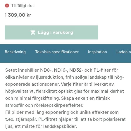
Tillfälligt slut
1 309,00 kr
Lägg i varukorg
Beskrivning
Tekniska specifikationer
Inspiration
Ladda n
Setet innehåller ND8-, ND16-, ND32- och PL-filter för
olika nivåer av ljusreduktion, från soliga landskap till hög-
exponerade actionscener. Varje filter är tillverkat av
högkvalitativt, flerskiktat optiskt glas för maximal klarhet
och minimal färgskiftning. Skapa enkelt en filmisk
atmosfär och rörelseoskärpeeffekter.
Få bilder med lång exponering och unika effekter som
t.ex. stjärnspår. PL-filtret hjälper till att ta bort polariserat
ljus, ett måste för landskapsbilder.