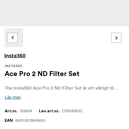
INSTA360
Ace Pro 2 ND Filter Set
The Insta360 Ace Pro 2 ND Filter Set är ett viktigt tillbehör för kreatörer som vill ha full kontroll över exponering och rörelse i ljusa fotograferingsförhållanden. Dessa filter med neutral densitet är särskilt utformade för Ace Pro 2-kameran och minskar mängden ljus som kommer in i linsen, vilket möjliggör filmisk rörelseoskärpa, balanserade högdagrar och jämnare slutartider för både video- och fotoinspelning.
Läs mer
133614
CINSABGC
Art.nr.
Lev.art.nr.
6970357859900
EAN