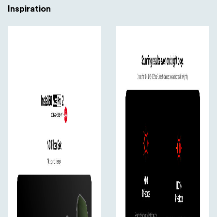
Inspiration
Oavsett om du fångar snabb action eller svepande
sceniska bilder ger Insta360 Ace Pro 2 ND-
filteruppsättningen dig den kreativa flexibiliteten att
finjustera varje bild.
Vad finns i lådan
ND8-filter
ND16-filter
ND32-filter
Polariseringsfilter
Skyddande bärväska
Rengöringsduk
Användarmanual