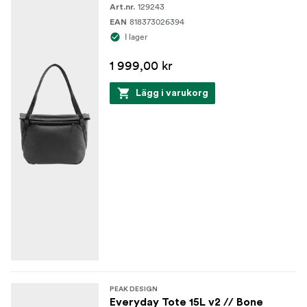
129243
Art.nr.
818373026394
EAN
I lager
1 999,00 kr
Lägg i varukorg
PEAK DESIGN
Everyday Tote 15L v2 // Bone