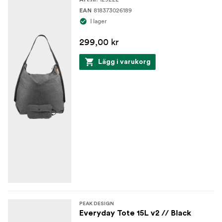
818373026189
EAN
I lager
299,00 kr
Lägg i varukorg
PEAK DESIGN
Everyday Tote 15L v2 // Black