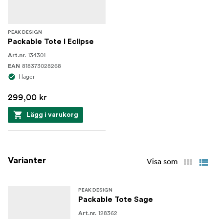
PEAK DESIGN
Packable Tote I Eclipse
134301
Art.nr.
818373028268
EAN
I lager
299,00 kr
Lägg i varukorg
Varianter
Visa som
PEAK DESIGN
Packable Tote Sage
128362
Art.nr.