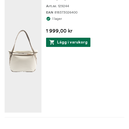
129244
Art.nr.
818373026400
EAN
I lager
1 999,00 kr
Lägg i varukorg