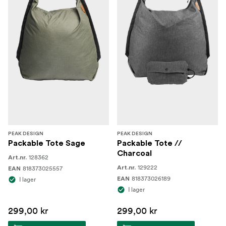
PEAK DESIGN
PEAK DESIGN
Packable Tote Sage
Packable Tote //
Charcoal
128362
Art.nr.
129222
818373025557
Art.nr.
EAN
818373026189
I lager
EAN
I lager
299,00 kr
299,00 kr