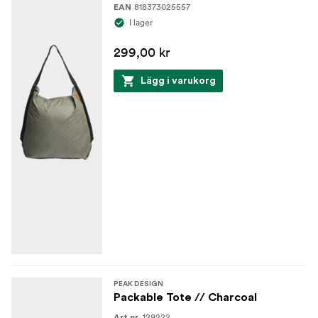
818373025557
EAN
I lager
299,00 kr
Lägg i varukorg
PEAK DESIGN
Packable Tote // Charcoal
129222
Art.nr.