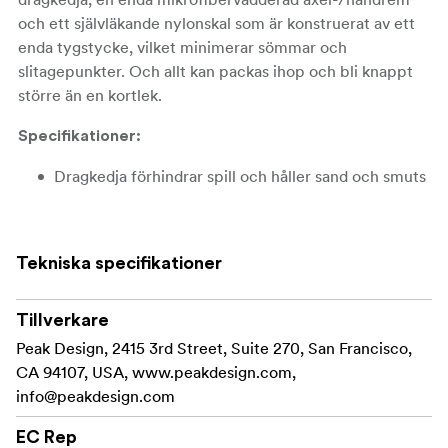
och ett självläkande nylonskal som är konstruerat av ett
enda tygstycke, vilket minimerar sömmar och
slitagepunkter. Och allt kan packas ihop och bli knappt
större än en kortlek.
Specifikationer:
Dragkedja förhindrar spill och håller sand och smuts
borta
Enkelremsdesignen gör väskan lätt att ta tag i, bära
Tekniska specifikationer
och stuva
Kraftig #5 UltraZip tål årtionden av användning tack
Tillverkare
vare egenutvecklad nötningsbeständig tråd
Peak Design, 2415 3rd Street, Suite 270, San Francisco,
Skal av 100 % återvunnen rivbeständig 70D
CA 94107, USA, www.peakdesign.com,
nylon/polyester som kan självläka små skador
info@peakdesign.com
Vattentålig beläggning på skalet
EC Rep