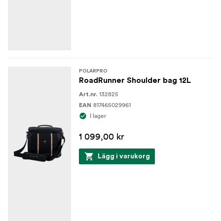
POLARPRO
RoadRunner Shoulder bag 12L
132825
Art.nr.
817465029961
EAN
I lager
1 099,00 kr
Lägg i varukorg