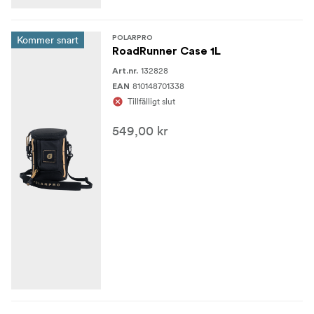
Kommer snart
POLARPRO
RoadRunner Case 1L
132828
Art.nr.
810148701338
EAN
Tillfälligt slut
549,00 kr