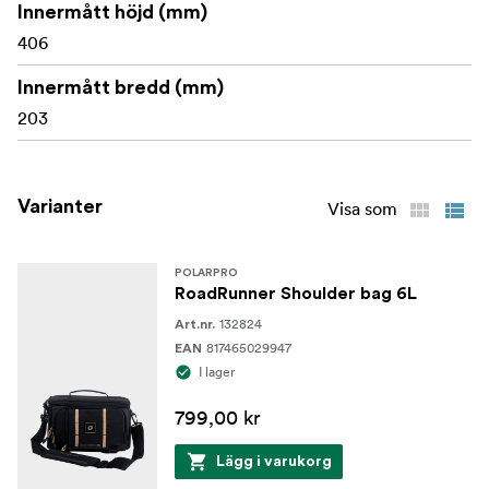
Innermått höjd (mm)
406
Innermått bredd (mm)
203
Varianter
Visa som
POLARPRO
RoadRunner Shoulder bag 6L
132824
Art.nr.
817465029947
EAN
I lager
799,00 kr
Lägg i varukorg