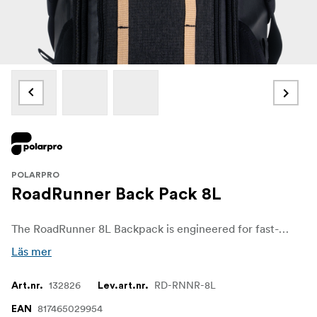
POLARPRO
RoadRunner Back Pack 8L
The RoadRunner 8L Backpack is engineered for fast-paced creators who need lightweight protection and quick access to their gear. Featuring dual-side access for efficient run-and-gun shooting, a fully padded exterior, and an integrated rainfly, it delivers reliable performance whether you're exploring the city or working in challenging weather conditions.
Läs mer
132826
RD-RNNR-8L
Art.nr.
Lev.art.nr.
817465029954
EAN