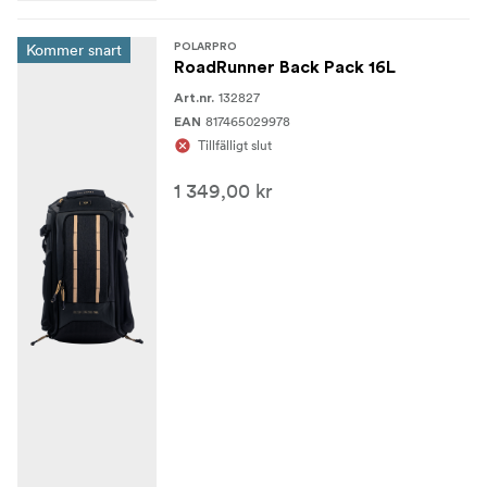
Kommer snart
POLARPRO
RoadRunner Back Pack 16L
132827
Art.nr.
817465029978
EAN
Tillfälligt slut
1 349,00 kr