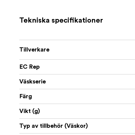
platta och kan rullas ihop och fästas med den
kommer aldrig att sluta hitta användningso
Tekniska specifikationer
Funktioner
Ultralätt packningskub med fu
Ultralätt, egenutvecklat Terra Shell 50
Väderbeständig yt- och ryggbeläggning 
Tillverkare
Vädertålig #5 UltraZip byggd för att k
EC Rep
tråd
100 % återvunnet, Bluesign-godkänt, PF
Väskserie
Ultralight Mesh Packing Cube Funktioner:
Färg
Andningsbart nylonnät som släpper ut fu
Vikt (g)
Stretchigt material gör att väskans vo
eller udda formade föremål
Typ av tillbehör (Väskor)