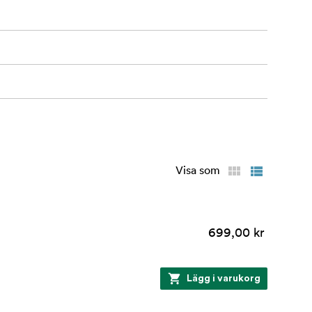
å Cord Hook
Visa som
699,00 kr
Lägg i varukorg