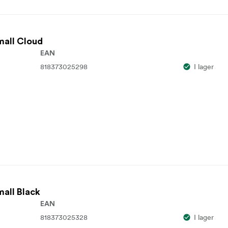
mall Cloud
EAN
818373025298
I lager
mall Black
EAN
818373025328
I lager