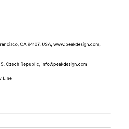
 väskan - du
n Francisco, CA 94107, USA, www.peakdesign.com,
beständig
a 5, Czech Republic,
info@peakdesign.com
y Line
ning
r skrymmande