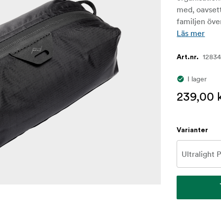
med, oavsett
familjen öve
Läs mer
1283
Art.nr.
I lager
239,00 
Varianter