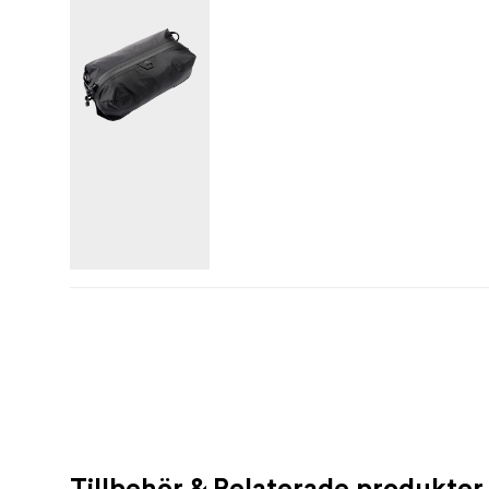
Material - Ultralätta packningskuber
Ultralätt Terra Shell 40D yttertyg är 
Invändigt tejpade sömmar med väderbe
PFAS-fri vattenavstötande behandling är
Lösningsfärgat tyg (endast Cloud-färg)
Superhållbar #5 väderbeständig Ultra
Material - Ultralätta packningskuber i me
Ultralätt 180 g Powernet nylonstretchn
Slitstark dragkedja nr 5
"1x Ultralätt packningskub 
Vad finns i lådan
Påverkas av PFAS
Tillbehör & Relaterade produkter