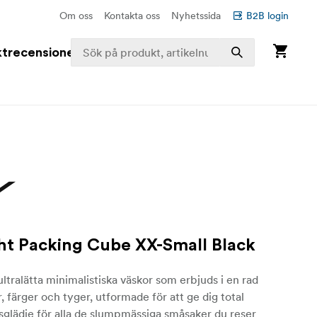
Om oss
Kontakta oss
Nyhetssida
B2B login
trecensioner
ght Packing Cube XX-Small Black
 ultralätta minimalistiska väskor som erbjuds i en rad
r, färger och tyger, utformade för att ge dig total
sglädje för alla de slumpmässiga småsaker du reser