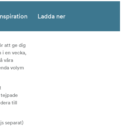
Inspiration
Ladda ner
r att ge dig
 i en vecka,
å våra
 enda volym
t
 tejpade
era till
js separat)
ör externa
de ihop helt