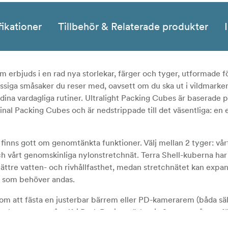
fikationer
Tillbehör & Relaterade produkter
om erbjuds i en rad nya storlekar, färger och tyger, utformade fö
ässiga småsaker du reser med, oavsett om du ska ut i vildmarken
dina vardagliga rutiner. Ultralight Packing Cubes är baserade p
inal Packing Cubes och är nedstrippade till det väsentliga: en
 finns gott om genomtänkta funktioner. Välj mellan 2 tyger: vår
h vårt genomskinliga nylonstretchnät. Terra Shell-kuberna har
ttre vatten- och rivhållfasthet, medan stretchnätet kan expand
r som behöver andas.
enom att fästa en justerbar bärrem eller PD-kamerarem (båda säl
cube externt på valfri Peak Design-väska via 2 genomgångar f
 organisation. När Ultralight Packing Cubes inte används viks 