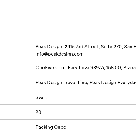
 elastiska dragkedjan. Ha några stycken till hands i fickan eller
mråden för dem.
nktioner:
D-material som är mycket väderbeständigt och slitstarkt
Peak Design, 2415 3rd Street, Suite 270, Sa
samt tejpade sömmar håller innehållet helt torrt
info@peakdesign.com
lara decennier av användning tack vare egenutvecklad nötnings
OneFive s.r.o., Barvitiova 989/3, 158 00, Prah
AS-fritt
Peak Design Travel Line, Peak Design Everyda
Svart
kt för att undvika mögel - perfekt för våta kläder eller utrust
20
lym kan utökas med 2x, vilket ger extra förvaringsutrymme fö
Packing Cube