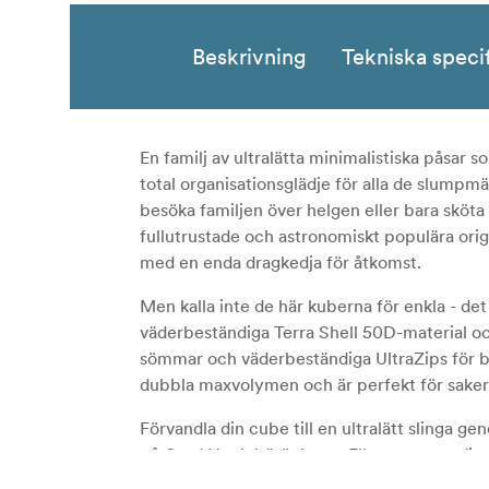
Beskrivning
Tekniska speci
En familj av ultralätta minimalistiska påsar s
total organisationsglädje för alla de slumpm
besöka familjen över helgen eller bara sköta 
fullutrustade och astronomiskt populära orig
med en enda dragkedja för åtkomst.
Men kalla inte de här kuberna för enkla - det
väderbeständiga Terra Shell 50D-material oc
sömmar och väderbeständiga UltraZips för bä
dubbla maxvolymen och är perfekt för sake
Förvandla din cube till en ultralätt slinga g
på Cord Hook-bäröglorna. Eller montera din 
bärremmar - en helt ny dimension av modulär