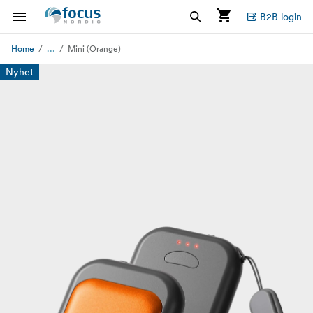
B2B login
...
Home
Mini (Orange)
Nyhet