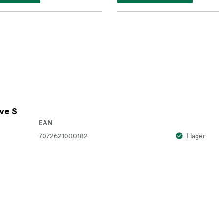
ve S
EAN
7072621000182
I lager