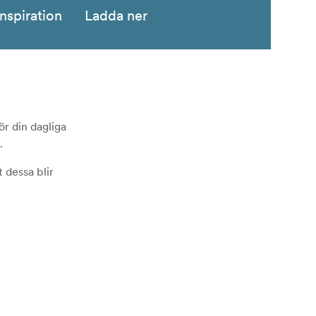
Inspiration
Ladda ner
ör din dagliga
.
 dessa blir
ske optimerad