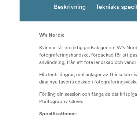
Beskrivning
Tekniska speci
W’s Nordic
Kvinnor får en riktig godsak genom W's Nordi
fotograferingshandske, förpackad för att pas
användning, från att fota landskap och vandrin
FlipTech-fingrar, mellanlager av Thinsulate-i
dina nya favoritredskap i fotograferingsväsk
Förläng din session och fånga de där krispi
Photography Glove.
Specifikationer:
Naturens 
100 % Merinoull innerlager:
för fotografering.