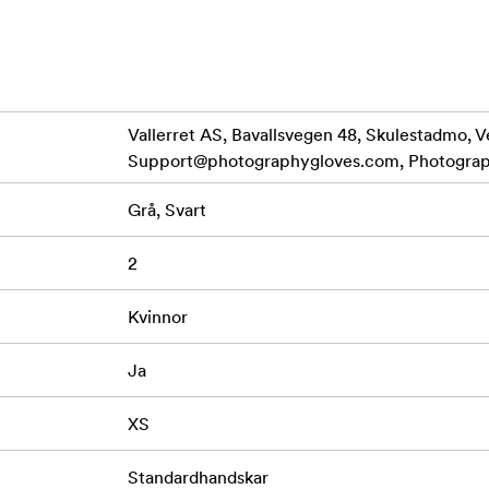
sekunder. Flippa bara fingerskyddet och njut av full åtkomst till
r vägen, vilket ökar din åtkomst till din kamera.
e för att säkerställa en bra kamerakontroll.
Vallerret AS, Bavallsvegen 48, Skulestadmo, V
Support@photographygloves.com
, Photogra
ll som ger vattentålighet med utmärkt vindskydd. Vattentålig 
Grå, Svart
soleringslager för extra värme.
2
land. Vårt superklibbiga grepp håller din kamera säker.
Kvinnor
t SD-kort eller handvärmare med en trebensstativnyckel ingår.
en.
Ja
rligt varm, glider på och av med lätthet.
XS
Standardhandskar