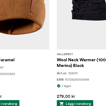
VALLERRET
Caramel
Wool Neck Warmer (10
Merino) Black
917
126211
621000922
Art.nr.
7072621000649
EAN
I lager
r
279,00 kr
 i varukorg
Lägg i varukorg