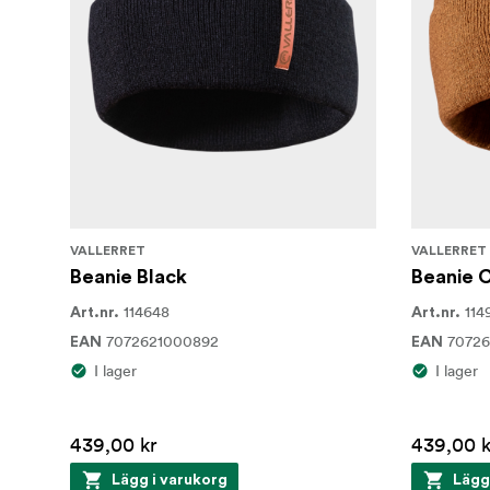
VALLERRET
VALLERRET
Beanie Black
Beanie 
114648
114
Art.nr.
Art.nr.
7072621000892
7072
EAN
EAN
I lager
I lager
439,00 kr
439,00 k
Lägg i varukorg
Lägg