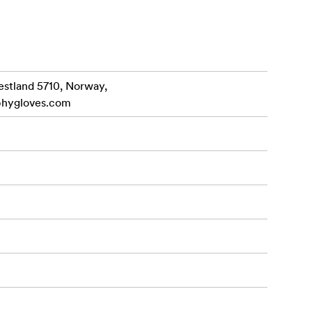
 dina vred.
estland 5710, Norway,
phygloves.com
mocka och
 En