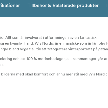
fikationer
Tillbehör & Relaterade produkter
c! Allt som är involverat i utformningen av en fantastisk
sa en kvinnlig hand. W's Nordic är en handske som är lämplig f
gar bland höga fjäll till att fotografera vinterporträtt på gatan
solering och ett 100 % merinobaslager, allt sammantaget gör att
an.
ga bilderna med ökad komfort och ännu mer stil med W's Nordic
bästa vapen mot kylan garanterar en inpassad och varm hand