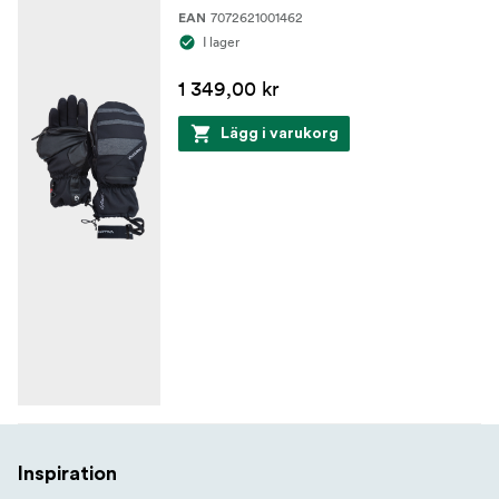
7072621001462
EAN
I lager
1 349,00 kr
Lägg i varukorg
Inspiration