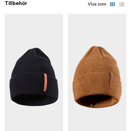
Tillbehör
Visa som
Primaloft skapar det ultimata lager-på-lager-systemet.
3. Dragkedja och FlipTech fingerhuvor med
En kombination av FlipTech och blixtlås för
magneter:
omedelbar åtkomst till dina vred, använd alla fyra
fingrarna eller bara en. FlipTech hålls tillbaka med
magneter eller sidoclips som gör åtkomsten till dina vred
så enkel som möjligt.
PU-fuskläder, DWR och
4. Högpresterande material:
laminerad mjuk kypert står emot vatten och ger ett
utmärkt skydd mot vinden
En integrerad greppig
5. Grepp i hela handflatatn
handflata gör att du säkert kan hantera din utrustning och
ett bra grepp om kameran.
Praktisk
6. SD-kortficka med stativnyckel:
förvaringsficka för ett extra SD-kort, mikrofiberduk eller
handvärmare. Levereras inbäddad med en praktisk