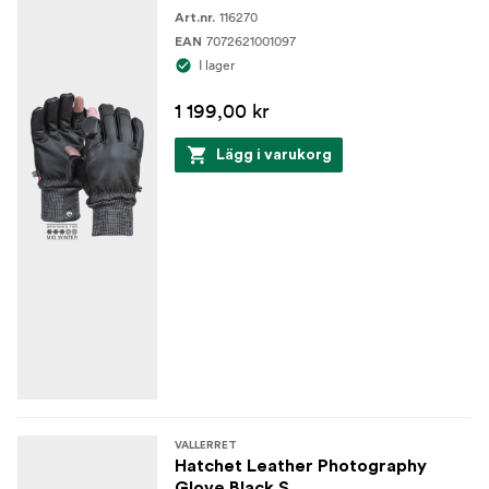
116270
Art.nr.
7072621001097
EAN
I lager
1 199,00 kr
Lägg i varukorg
VALLERRET
Hatchet Leather Photography
Glove Black S