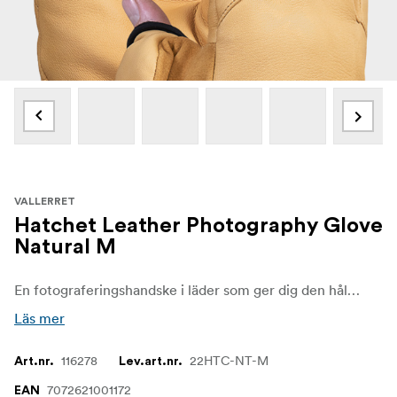
VALLERRET
Hatchet Leather Photography Glove
Natural M
En fotograferingshandske i läder som ger dig den hållbarhet du behöver när ditt fotograferande tar dig ut i vildmarken.
Läs mer
116278
22HTC-NT-M
Art.nr.
Lev.art.nr.
7072621001172
EAN