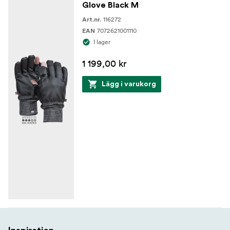
Glove Black M
116272
Art.nr.
7072621001110
EAN
I lager
1 199,00 kr
Lägg i varukorg