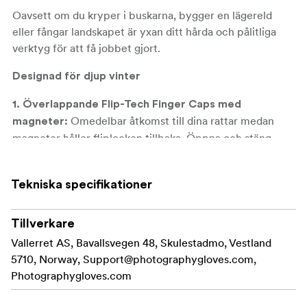
Oavsett om du kryper i buskarna, bygger en lägereld
eller fångar landskapet är yxan ditt hårda och pålitliga
verktyg för att få jobbet gjort.
Designad för djup vinter
1. Överlappande Flip-Tech Finger Caps med
Omedelbar åtkomst till dina rattar medan
magneter:
magneter håller fliplocken tillbaka. Öppna och stäng
enkelt.
**2. Material med hög prestanda: ** 100%
Tekniska specifikationer
merinoullfoder, Primaloft guldisolering (170 g/133 g/m2
grepp), DWR äkta getläder.
Tillverkare
**3. Torkduk av äkta mocka: ** För den akuta
Vallerret AS, Bavallsvegen 48, Skulestadmo, Vestland
nödrengöringen.
5710, Norway,
Support@photographygloves.com
,
Photographygloves.com
**4. Förböjd handskdesign: ** Garanterar en naturlig
passform och bra kamerakänsla när dina fingrar håller i