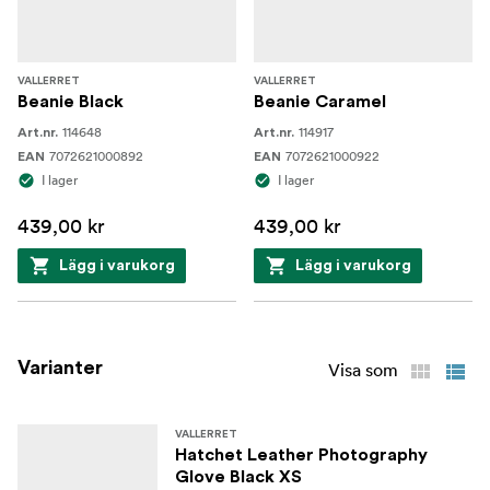
VALLERRET
VALLERRET
Beanie Black
Beanie Caramel
114648
114917
Art.nr.
Art.nr.
7072621000892
7072621000922
EAN
EAN
I lager
I lager
439,00 kr
439,00 kr
Lägg i varukorg
Lägg i varukorg
Varianter
Visa som
VALLERRET
Hatchet Leather Photography
Glove Black XS