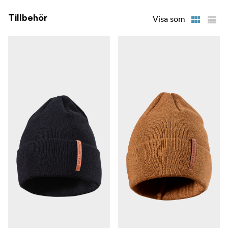
handtaget.
Tillbehör
Visa som
**5. Jersey manschett: ** Ta på och ta av med lätthet..
6. Finns i svart och i en begränsad upplaga Natural
Tan-färg
Tillgänglig i följande storlekar: SX* | S | M | L | XL | XXL*
endast i svart