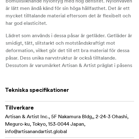
bomullsliknande nylontyg med hög densitet. Nylonväven
är lätt men ändå känd för sin höga hållfasthet. Det är ett
mycket tilltalande material eftersom det är flexibelt och
har god elasticitet.
Lädret som används i dessa påsar är getläder. Getläder är
smidigt, tätt, slitstarkt och motståndskraftigt mot
deformation, vilket gör det till ett bra material för dessa
påsar. Dess unika narvstruktur är också tilltalande.
Dessutom är varumärket Artisan & Artist präglat i påsens
nedre del, vilket förstärker påsens lyxiga känsla.
Dragsnöret, som är tillverkat av paracord, har keltiska
Tekniska specifikationer
knutar i båda ändarna av snöret som stoppare och för
dekorativa ändamål, vilket ger påsarna en avslappnad
men elegant touch. Tack vare den kvadratiska formen på
Tillverkare
botten är påsen lätt att förvara sida vid sida med andra
Artisan & Artist Inc., 5F Nakamura Bldg,, 2-24-3 Ohashi,
föremål.
Meguro-ku, Tokyo, 153-0044 Japan,
info@artisanandartist.global
Insidan är fodrad med mjukt, mockaliknande