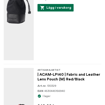
Invändigt
Lägg i varukorg
Fodrad med mjuk mockaliknande polyester
Avtagbar "munkformad" kuddfodral
ARTISAN & ARTIST
| ACAM-LP140 | Fabric and Leather
Lens Pouch (M) Red/Black
130329
Art.nr.
4530445156940
EAN
I lager