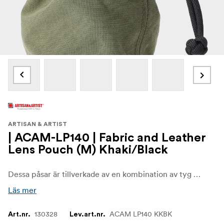
ARTISAN & ARTIST
| ACAM-LP140 | Fabric and Leather
Lens Pouch (M) Khaki/Black
Dessa påsar är tillverkade av en kombination av tyg och läder. Det tygmaterial som används är ett bomullsliknande nylontyg med hög densitet. Nylonväven är lätt men ändå känd för sin höga hållfasthet. Det är ett mycket tilltalande material eftersom det är flexibelt och har god elasticitet.
Läs mer
130328
ACAM LP140 KKBK
Art.nr.
Lev.art.nr.