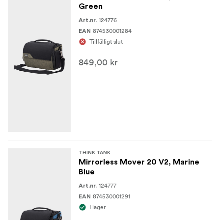
Green
Vikt 0,38 kg (inklusive regnskydd och axelrem).
124776
Art.nr.
MATERIAL
874530001284
EAN
Tillfälligt slut
Poly 600D PU-material
849,00 kr
Poly 1260 Ballistics
P200D foder
P70D Taffeta
YKK RC dragkedja
3-lagers bondad nylontråd
THINK TANK
Mirrorless Mover 20 V2, Marine
Slitstark vattenavvisande beläggning (DWR)
Blue
124777
Art.nr.
874530001291
EAN
I lager