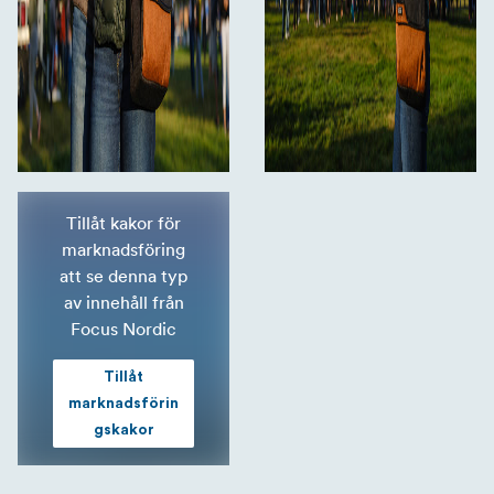
Tillåt kakor för
marknadsföring
att se denna typ
av innehåll från
Focus Nordic
Tillåt
marknadsförin
gskakor