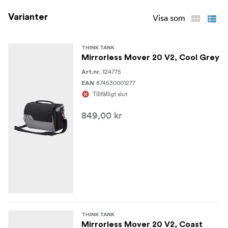
Handtag på locket
Varianter
Visa som
DWR-behandlade tyger skyddar mot väder och vind
THINK TANK
Sömförseglat regnskydd ingår
Mirrorless Mover 20 V2, Cool Grey
124775
Art.nr.
I FÖRPACKNINGEN
874530001277
EAN
Tillfälligt slut
Axelrem i nät
849,00 kr
Regnskydd med sömmar
2 vertikala avdelare
2 horisontella staplingsbara avdelare
SPECIFIKATIONER
Utvändiga mått 23,5 x 17 x 12 cm
THINK TANK
Invändiga mått 21 x 14,5 x 9 cm
Mirrorless Mover 20 V2, Coast