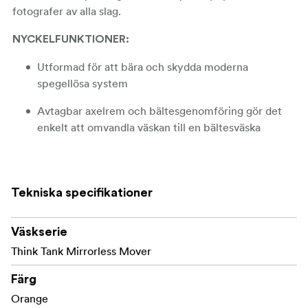
fotografer av alla slag.
NYCKELFUNKTIONER:
Utformad för att bära och skydda moderna
spegellösa system
Avtagbar axelrem och bältesgenomföring gör det
enkelt att omvandla väskan till en bältesväska
Vändbart lock med magnetisk stängning ger snabb
åtkomst till utrustningen
Tekniska specifikationer
Passar ett
VAD FÅR PLATS I DEN HÄR VÄSKAN?
standard spegelfritt kamerahus plus 1 till 2 objektiv: korta
Väskserie
till medellånga f/4-zoomar eller korta till medellånga
fasta objektiv.
Think Tank Mirrorless Mover
Sony a7 IV med 24-70 mm f/4 eller f/2,8
Färg
Orange
Nikon Z6 II med 24-70 mm f/4, eller med 50 mm