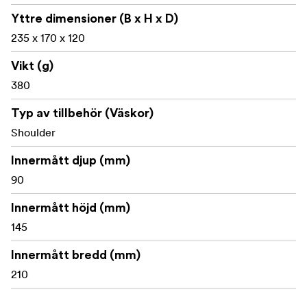
f/1,8
Yttre dimensioner (B x H x D)
235 x 170 x 120
Canon EOS R5 med 24-70 mm f/4, eller med 50 mm
f/1,8
Vikt (g)
380
YTTERLIGARE FUNKTIONER
YKK RC-dragkedjor och metallbeslag av hög kvalitet
Typ av tillbehör (Väskor)
Shoulder
Lättåtkomlig dimensionerad ficka med dragkedja
framtill och tillbehörsorganizer
Innermått djup (mm)
90
Dedikerade säkra kortplatser för CF, SD, XQD eller
Micro SD
Innermått höjd (mm)
145
Stretchiga sidofickor med kilar för tillbehör
Extra förvaringsficka för batterier eller kompakta
Innermått bredd (mm)
tillbehör under locket
210
Inkluderad nyckelkrok och nyckelband