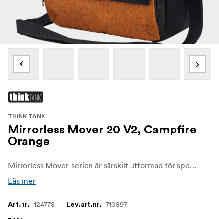
THINK TANK
Mirrorless Mover 20 V2, Campfire
Orange
Mirrorless Mover-serien är särskilt utformad för spegellösa system. Mirrorless Movers finns i fem storlekar och fyra färger och har ett brett användningsområde bland fotografer av alla slag. Think Tank Mirrorless Mover 20 passar ett spegellöst standardhus plus 1 till 2 objektiv: korta till medellånga f/4-zoomar eller korta till medellånga primrar.
Läs mer
124778
710897
Art.nr.
Lev.art.nr.