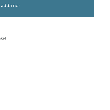
Ladda ner
nkel