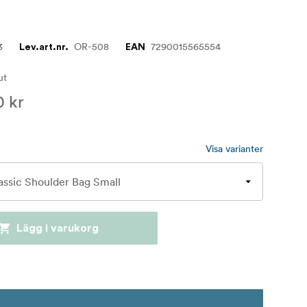
3
OR-508
7290015565554
Lev.art.nr.
EAN
lut
0 kr
Visa varianter
Lägg i varukorg