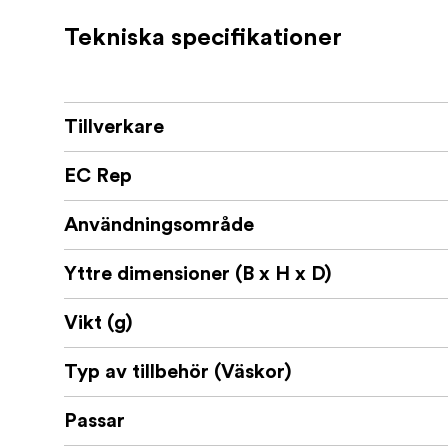
2 främre ärmar för insättning av vagn
Tekniska specifikationer
Namnskylt
Väskan rekommenderas för att transportera 
Sony PXW-Z90, PXW-Z150 Canon XA10, XA20
Tillverkare
modeller)
EC Rep
Användningsområde
Yttre dimensioner (B x H x D)
Vikt (g)
Typ av tillbehör (Väskor)
Passar