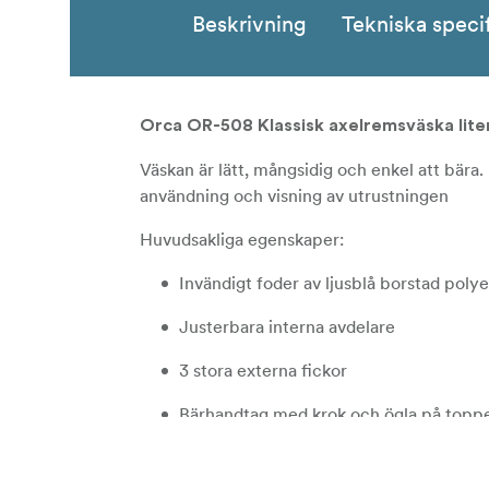
Beskrivning
Tekniska speci
Orca OR-508 Klassisk axelremsväska lite
Väskan är lätt, mångsidig och enkel att bär
användning och visning av utrustningen
Huvudsakliga egenskaper:
Invändigt foder av ljusblå borstad polye
Justerbara interna avdelare
3 stora externa fickor
Bärhandtag med krok och ögla på topp
Vadderad axelrem för bekväm resa