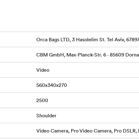
och skydda kameror som t.ex:
, XA25 Panasonic AG-UX90, AG-UX180 Blackmagic URSA Mini
Orca Bags LTD, 3 Hasolelim St. Tel Aviv, 6789
CBM GmbH, Max-Planck-Str. 6 · 85609 Dorn
Video
560x340x270
2500
Shoulder
Video Camera, Pro Video Camera, Pro DSLR,