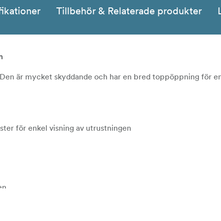
fikationer
Tillbehör & Relaterade produkter
n
a. Den är mycket skyddande och har en bred toppöppning för e
ster för enkel visning av utrustningen
en