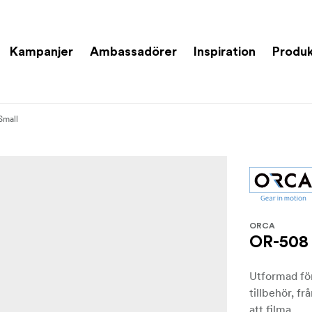
Kampanjer
Ambassadörer
Inspiration
Produk
Small
ORCA
OR-508 
Utformad för
tillbehör, fr
att filma.