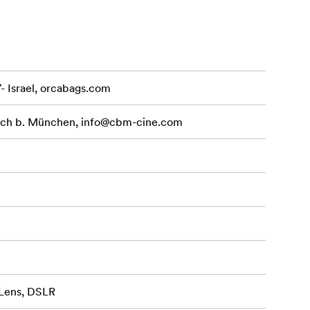
 (alla
7- Israel, orcabags.com
ach b. München,
info@cbm-cine.com
 Lens, DSLR