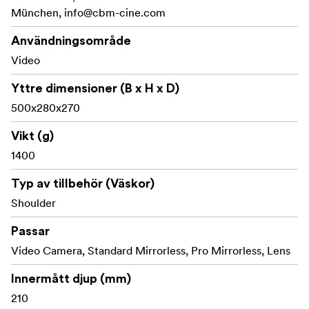
Panasonic HC-X2000, AG-CX350, AG-AC30
München,
info@cbm-cine.com
JVC GY-HM170 4K
Användningsområde
Video
Yttre dimensioner (B x H x D)
500x280x270
Vikt (g)
1400
Typ av tillbehör (Väskor)
Shoulder
Passar
Video Camera, Standard Mirrorless, Pro Mirrorless, Lens
Innermått djup (mm)
210