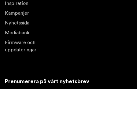
Inspiration
Kampanjer
Nyhetssida
Mediabank
Firmware och
uppdateringar
Prenumerera på vårt nyhetsbrev
Få de senaste produktnyheterna, inspiration och
erbjudanden.
Privatkund
Återförsäljare
Prenumerera