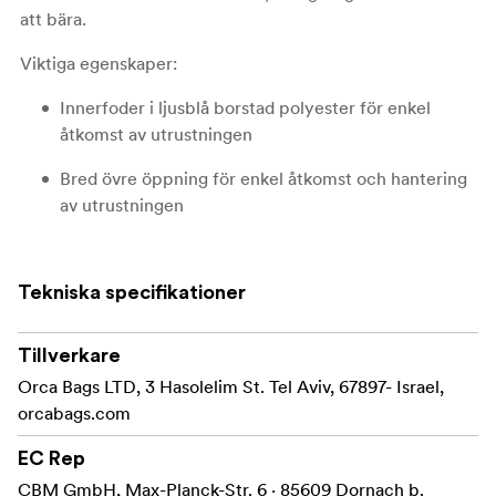
att bära.
Viktiga egenskaper:
Innerfoder i ljusblå borstad polyester för enkel
åtkomst av utrustningen
Bred övre öppning för enkel åtkomst och hantering
av utrustningen
Flexibelt internt avdelningssystem som kan
konfigureras efter användarens behov
Tekniska specifikationer
3 stora externa fickor
Tillverkare
Vadderad axelrem för bekväm transport
Orca Bags LTD, 3 Hasolelim St. Tel Aviv, 67897- Israel,
Väskan rekommenderas för kameror som t.ex:
orcabags.com
Sony Alpha DSLR (alla modeller)
EC Rep
HXR-NX80, HXR-NX100
Canon XA & XF (alla modeller)
CBM GmbH, Max-Planck-Str. 6 · 85609 Dornach b.