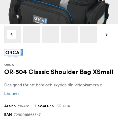
ORCA
OR-504 Classic Shoulder Bag XSmall
Designad för att bära och skydda din videokamera och alla medföljande tillbehör, från studion till platsen var helst du väljer att fotografera/filma.
Läs mer
116372
OR-504
Art.nr.
Lev.art.nr.
7290015565547
EAN