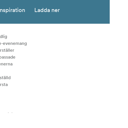
Inspiration
Ladda ner
dlig
ve-evenemang
rställer
npassade
enerna
ställd
rsta
rdröjningar