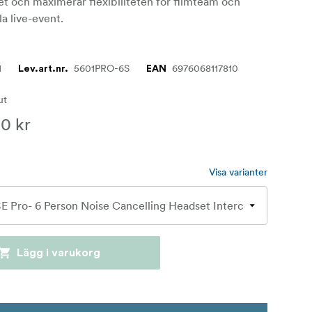
het och maximerar flexibiliteten för filmteam och
la live-event.
1
5601PRO-6S
6976068117810
Lev.art.nr.
EAN
lut
0 kr
Visa varianter
Lägg i varukorg