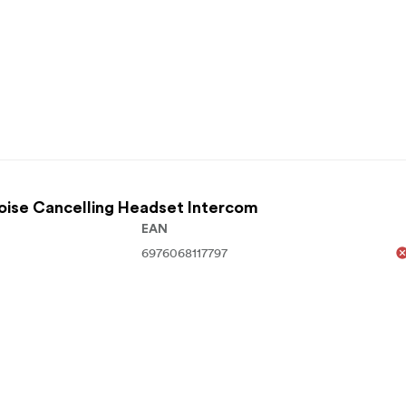
et Single-Ear Version x1
et Single-Ear Version x5
Noise Cancelling Headset Intercom
EAN
6976068117797