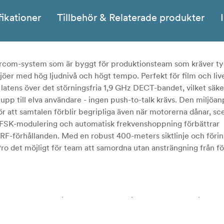
fikationer
Tillbehör & Relaterade produkter
tercom-system som är byggt för produktionsteam som kräver ty
jöer med hög ljudnivå och högt tempo. Perfekt för film
och
li
 latens över det störningsfria 1,9 GHz DECT-bandet, vilket säke
pp till elva användare - ingen push-to-talk krävs. Den miljöa
 att samtalen förblir begripliga även när motorerna dånar, sc
GFSK-modulering och automatisk frekvenshoppning förbättrar
 RF-förhållanden. Med en robust 400-meters siktlinje och förin
Pro det möjligt för team att samordna utan ansträngning från fö
d stöd för upp till elva användare på en öppen kanal - inga fö