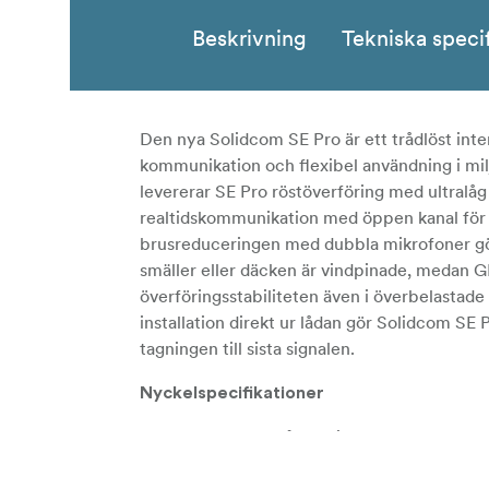
Beskrivning
Tekniska speci
Den nya Solidcom SE Pro är ett trådlöst in
kommunikation och flexibel användning i mil
levererar SE Pro röstöverföring med ultralåg
realtidskommunikation med öppen kanal för u
brusreduceringen med dubbla mikrofoner gör
smäller eller däcken är vindpinade, medan 
överföringsstabiliteten även i överbelastade
installation direkt ur lådan gör Solidcom SE 
tagningen till sista signalen.
Nyckelspecifikationer
Full-duplex trådlöst intercom-system me
för push-to-talk.