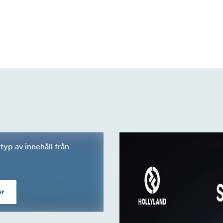
typ av innehåll från
or