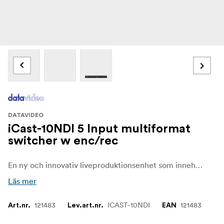
DATAVIDEO
iCast-10NDI 5 Input multiformat
switcher w enc/rec
En ny och innovativ liveproduktionsenhet som innehåller en flerformatsswitch, kamerakontroll, inspelare och streamingkodare i en enda låda. Flera olika ingångar kan anslutas till iCAST 10NDI så att du kan skapa en presentation som fångar uppmärksamheten. Stöd för kamerakontroll och format som SRT, RTSP, RTMP, NDI och HDMI gör att den är maxat anslutningsbar.
Läs mer
121483
ICAST-10NDI
121483
Art.nr.
Lev.art.nr.
EAN