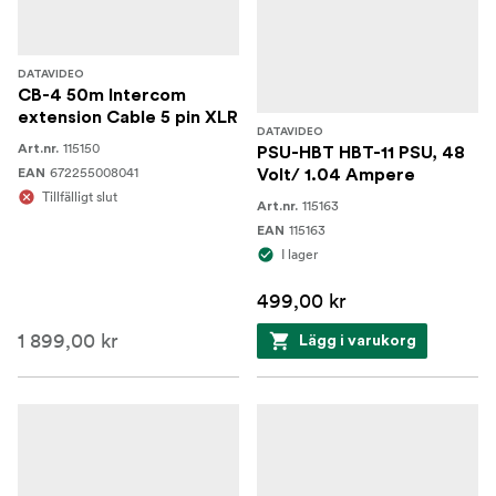
DATAVIDEO
CB-4 50m Intercom
extension Cable 5 pin XLR
DATAVIDEO
115150
Art.nr.
PSU-HBT HBT-11 PSU, 48
672255008041
EAN
Volt/ 1.04 Ampere
Tillfälligt slut
115163
Art.nr.
115163
EAN
I lager
499,00 kr
1 899,00 kr
Lägg i varukorg