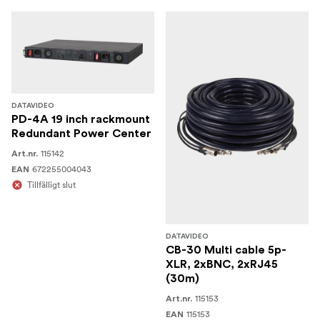
DATAVIDEO
PD-4A 19 inch rackmount
Redundant Power Center
115142
Art.nr.
672255004043
EAN
Tillfälligt slut
DATAVIDEO
CB-30 Multi cable 5p-
XLR, 2xBNC, 2xRJ45
(30m)
115153
Art.nr.
115153
EAN