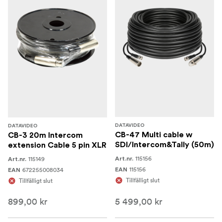
DATAVIDEO
DATAVIDEO
CB-47 Multi cable w
CB-3 20m Intercom
SDI/Intercom&Tally (50m)
extension Cable 5 pin XLR
115156
115149
Art.nr.
Art.nr.
115156
672255008034
EAN
EAN
Tillfälligt slut
Tillfälligt slut
899,00 kr
5 499,00 kr