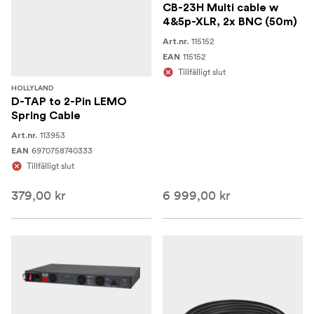
CB-23H Multi cable w
4&5p-XLR, 2x BNC (50m)
115152
Art.nr.
115152
EAN
Tillfälligt slut
HOLLYLAND
D-TAP to 2-Pin LEMO
Spring Cable
113953
Art.nr.
6970758740333
EAN
Tillfälligt slut
379,00 kr
6 999,00 kr