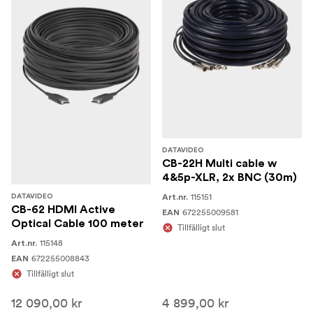
DATAVIDEO
CB-22H Multi cable w
4&5p-XLR, 2x BNC (30m)
115151
DATAVIDEO
Art.nr.
CB-62 HDMI Active
672255009581
EAN
Optical Cable 100 meter
Tillfälligt slut
115148
Art.nr.
672255008843
EAN
Tillfälligt slut
12 090,00 kr
4 899,00 kr