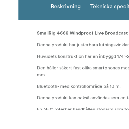
Beskrivning
Tekniska speci
SmallRig 4668 Windproof Live Broadcast 
Denna produkt har justerbara lutningsvinklar
Huvudets konstruktion har en inbyggd 1/4"-20
Den håller säkert fast olika smartphones me
mm.
Bluetooth- med kontrollområde på 10 m.
Denna produkt kan också användas som en tel
En 360° roterbar handhållen stödarm som för
Kompatibilitet: