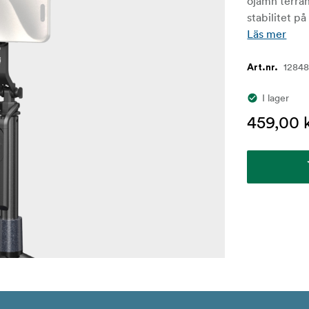
ojämn terrä
stabilitet p
Läs mer
1284
Art.nr.
I lager
459,00 