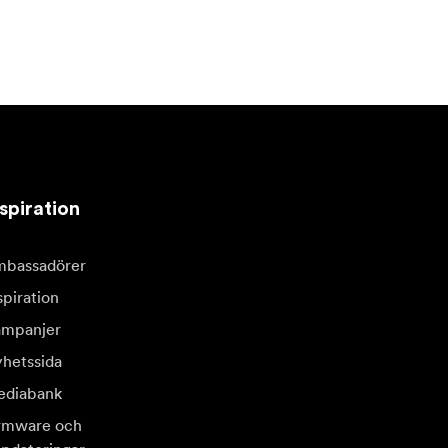
spiration
bassadörer
spiration
mpanjer
hetssida
diabank
rmware och