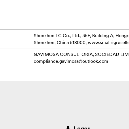
breda
Shenzhen LC Co., Ltd., 35F, Building A, Hong
Shenzhen, China 518000, www.smallrigresell
GAVIMOSA CONSULTORIA, SOCIEDAD LIMIT
compliance.gavimosa@outlook.com
Logos