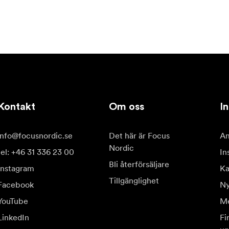
Kontakt
Om oss
In
info@focusnordic.se
Det här är Focus
Am
Nordic
tel: +46 31 336 23 00
In
Bli återförsäljare
Instagram
Ka
Tillgänglighet
Facebook
Ny
YouTube
Me
LinkedIn
Fi