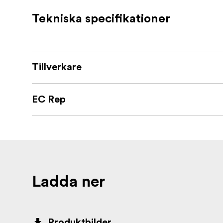
Kompatibel med 1/4"-20
Tekniska specifikationer
Mobiltelefoner från 65 mm till 97 mm 
Paketet innehåller:
1x Stativ
Tillverkare
1x Fjärrkontroll
EC Rep
1x Förvaringsväska
1x Användarmanual
Ladda ner
Produktbilder