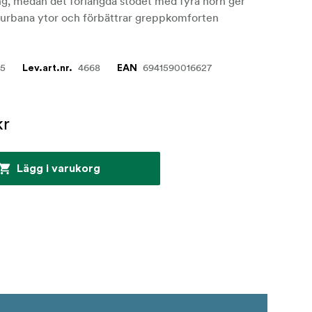
ng, medan det förlängda stödet med fyra hörn ger
å urbana ytor och förbättrar greppkomforten
85
4668
6941590016627
Lev.art.nr.
EAN
kr
Lägg i varukorg