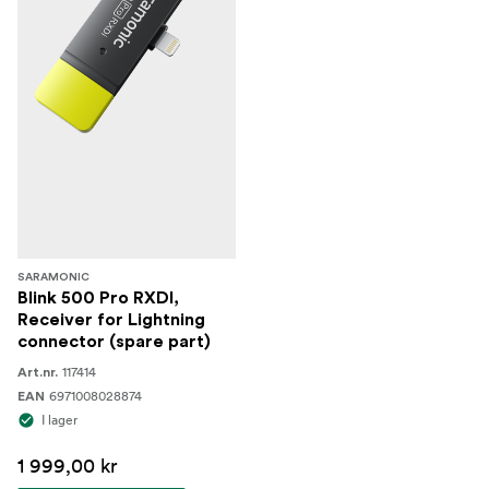
SARAMONIC
Blink 500 Pro RXDI,
Receiver for Lightning
connector (spare part)
117414
Art.nr.
6971008028874
EAN
I lager
1 999,00 kr