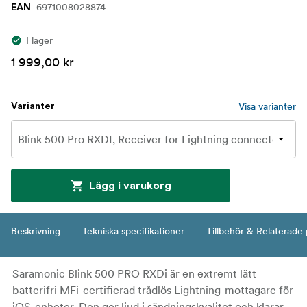
6971008028874
EAN
I lager
1 999,00 kr
Visa varianter
Varianter
Lägg i varukorg
Beskrivning
Tekniska specifikationer
Tillbehör & Relaterade
Saramonic Blink 500 PRO RXDi är en extremt lätt
batterifri MFi-certifierad trådlös Lightning-mottagare för
iOS-enheter. Den ger ljud i sändningskvalitet och klarar