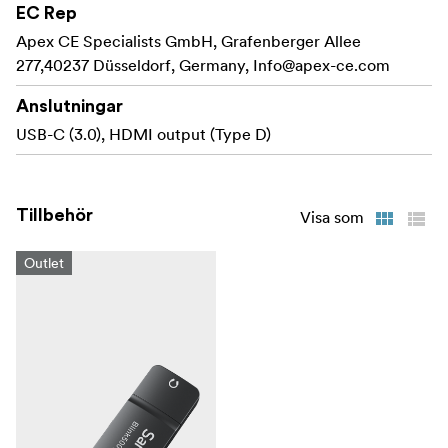
EC Rep
För mobil videoproduktion, vloggning, journalistik
och annat
Apex CE Specialists GmbH, Grafenberger Allee
277,40237 Düsseldorf, Germany,
Info@apex-ce.com
Levererar kristallklar professionell ljudkvalitet
Anslutningar
USB-C (3.0), HDMI output (Type D)
Tillbehör
Visa som
Outlet