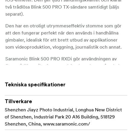
två trådlösa Blink 500 PRO TX-sändare samtidigt (säljs
separat).
Den har en otroligt utrymmeseffektiv stomme som gör
att den fungerar perfekt när den används i handhållna
gimbaler, idealisk för ett brett utbud av applikationer
som videoproduktion, vloggning, journalistik och annat.
Saramonic Blink 500 PRO RXDi gör användningen av
flera trådlösa mikrofoner med Apple-enheter så enkel
det bara är möjligt. Den ansluts direkt till Lightning-
porten, så det finns inga batterier som behöver laddas.
Tekniska specifikationer
RXDi ger ljud i sändningskvalitet i ett otroligt kompakt
och lätt format.
Tillverkare
Ultrakompakt trådlöst mikrofonsystem för iOS-
Shenzhen Jiayz Photo Industrial, Longhua New District
enheter
of Shenzhen, Industrial Park 20 A16 Building, 518129
Shenzhen, China, www.saramonic.com/
Dubbelkanal