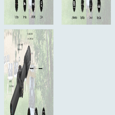
Vad finns i förpackningen:
Rifle scope
Ett par 30mm Picatinny Scope Ring
Spare Elevation Turret
Lins Caps
Rengöringsduk