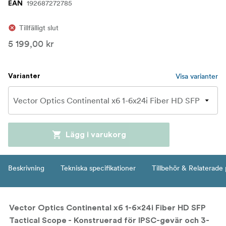
192687272785
EAN
Tillfälligt slut
5 199,00 kr
Visa varianter
Varianter
Lägg i varukorg
Beskrivning
Tekniska specifikationer
Tillbehör & Relaterade
Vector Optics Continental x6 1-6x24i Fiber HD SFP
Tactical Scope -
Konstruerad för IPSC-gevär och 3-