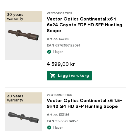
30 years
VECTOROPTICS
Byggt för att hålla ut
warranty
Vector Optics Continental x6 1-
6x24 Coyote FDE HD SFP Hunting
Continental x6 1-6x24i Fiber HD SFP Tactical är byggt på
Scope
ett 30 mm 6061-T6 aluminiumlegeringsrör med en
133185
Art.nr.
hållbar mattsvart finish. Det är IP67-vattentätt, dammtätt
6976386122091
EAN
och kvävefyllt för att förhindra inre imma, och är
I lager
stöttestat till 750 G för att hantera upprepad rekyl och
4 599,00 kr
hård användning vid träning och tävling. Detta är ett sikte
som är utformat för att hålla nollan och fortsätta arbeta
Lägg i varukorg
när förhållandena inte är idealiska.
Som resten av Continental Tactical-serien stöds det av
30 years
VECTOROPTICS
Vector Optics livstidsgaranti, vilket ger långsiktigt
warranty
Vector Optics Continental x6 1.5-
förtroende för seriösa skyttar.
9x42 G4 HD SFP Hunting Scope
133186
Art.nr.
192687274857
Nyckelspecifikationer
EAN
I lager