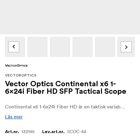
VECTOROPTICS
Vector Optics Continental x6 1-
6x24i Fiber HD SFP Tactical Scope
Continental x6 1-6x24i Fiber HD är en taktisk variabel optik med låg effekt som är utformad för dynamiskt arbete med karbiner, IPSC-gevär och 3-pipiga tävlingar. Med 1x effekt, en mycket synlig fiberpunkt i mitten och en generös ögonavlastning på 100 mm ger den dig en rödpunkts snabbhet på nära håll och ett kikarsiktes precision när du ökar förstoringen. Den kompakta formfaktorn och de smidiga kontrollerna gör den till en naturlig match för moderna sportgevär och AR-liknande plattformar.
Läs mer
133195
SCOC-44
Art.nr.
Lev.art.nr.