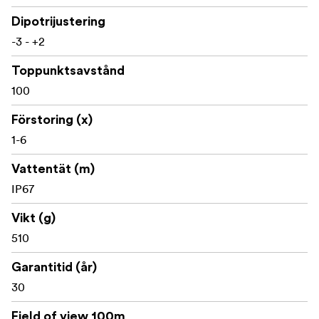
skjutbanor och 3-Gun-tävlingar. Fiberpunkten
Dipotrijustering
förblir mycket synlig även under det starkaste
solljuset.
-3 - +2
Toppunktsavstånd
- True 1x power i den låga
True 1x LPVO-prestanda
100
änden stöder skytte med båda ögonen öppna och
Förstoring (x)
extremt snabba övergångar mellan målen, medan
6x förstoring ger tillräckligt med detaljer för mindre
1-6
mål och tätare skott på längre praktiska avstånd.
Vattentät (m)
IP67
- 30 mm
30 mm tub med stort justeringsområde
huvudtub maximerar den interna justeringsrörelsen
Vikt (g)
och ger en robust plattform som håller siktet
510
kompakt och välbalanserat på geväret.
Garantitid (år)
30
- 0,1 MIL klickvärde
Precisa, repeterbara torn
med 40 MIL elevation och 40 MIL windagejustering
Field of view 100m