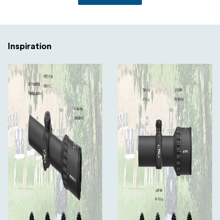
Justeringsområde för vindstyrka: 40 MIL
Dioptrikompensation: -3 till +2
Inspiration
Illumination: 6-stegs fiberbelyst mittpunkt
(CR2032-batteri)
Vattentät: IP67
Dimtät: Kvävefylld
Stötsäker: 750 G
Husmaterial: 6061-T6 aluminiumlegering
Finish: Mattsvart
Längd: 283 mm
Vikt: 510 g