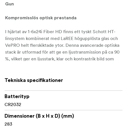
Gun
Kompromisslös optisk prestanda
I hjärtat av 1-6x24i Fiber HD finns ett tyskt Schott HT-
linsystem kombinerat med LaREE högupplösta glas och
VePRO helt flerskiktade ytor. Denna avancerade optiska
stack är utformad för att ge en ljustransmission på ca 90
%, vilket ger en ljusstark, klar och kontrastrik bild som
förblir skarp över hela zoomområdet. Oavsett om du
skjuter i stark sol, i skugga eller i svagt ljus hjälper
kikarsiktet dig att uppfatta fina detaljer och följa mål
Tekniska specifikationer
med tillförsikt.
Batterityp
- Det etsade
VEC-FDR taktiskt fiberkikarsikte
CR2032
VEC-FDR-kikarsiktet kombinerar en ren G4-stil med
en fiberbelyst mittpunkt och enkel BDC,
Dimensioner (B x H x D) (mm)
specialbyggt för precision på nära håll, IPSC-
283