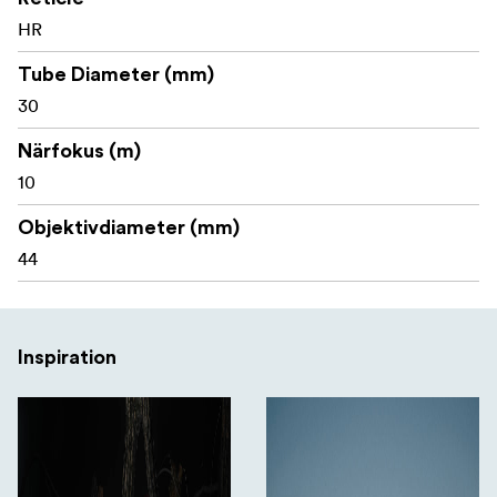
HR
CR2032-batteri
Tube Diameter (mm)
Verktyg för batterilock
30
Alla produkter från Telson Optics täcks av en
Närfokus (m)
livstidsgaranti, vilket speglar varumärkets förtroende för
sin kvalitet, hållbarhet och långsiktiga prestanda.
10
Objektivdiameter (mm)
44
Inspiration