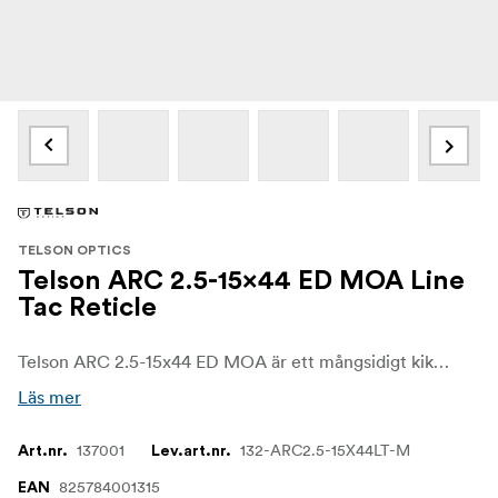
TELSON OPTICS
Telson ARC 2.5-15x44 ED MOA Line
Tac Reticle
Telson ARC 2.5-15x44 ED MOA är ett mångsidigt kikarsikte utformat för jägare och precisionsskyttar som söker en kompakt optik med klart glas, pålitlig inställning och hög prestanda i fält. Dess förstoringsområde på 2,5–15x ger dig flexibiliteten att hantera både snabba situationer på nära håll och mer precisa skott på längre avstånd.
Läs mer
137001
132-ARC2.5-15X44LT-M
Art.nr.
Lev.art.nr.
825784001315
EAN