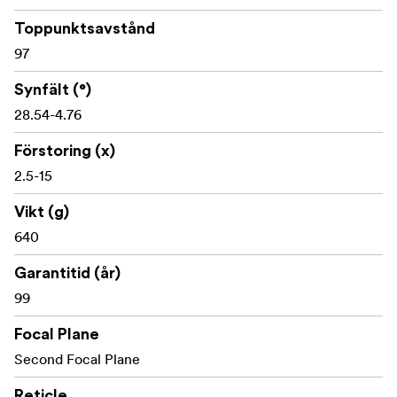
Toppunktsavstånd
Längd ca 338 mm
97
Vikt ca 631 g
Synfält (°)
IP67 vattentät och dammtät
28.54-4.76
Torr argonfylld och 50 BMG-klassad
Förstoring (x)
2.5-15
Drivs av CR2032-batteri
Vikt (g)
Vad ingår i förpackningen:
640
Garantitid (år)
Telson ARC 2,5-15x44 ED MOA kikarsikte
99
Solskydd
Focal Plane
Justeringsverktyg för torn och spak
Second Focal Plane
Insats för spak
Reticle