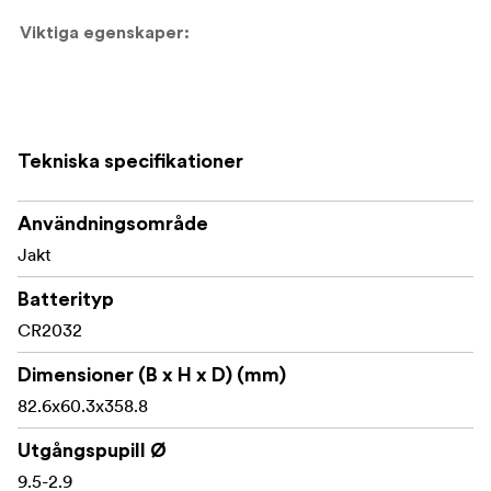
Viktiga egenskaper:
2,5–15x förstoringsområde
44 mm ED-objektiv
Tekniska specifikationer
30 mm rör i ett stycke av 6061-T6-aluminium
Användningsområde
Upplyst riktmedel i andra fokaleplanet
Jakt
1/4 MOA-justeringssteg
Batterityp
Låsbart 2-varvigt tornsystem med nollställning
CR2032
20 MOA rörelse per turretvarv
Dimensioner (B x H x D) (mm)
Sidoparallaxjustering från ca 9 m till oändlighet
82.6x60.3x358.8
97 mm ögonavstånd
Utgångspupill Ø
9.5-2.9
Synfält: ca 16,6–2,8 m på 100 m