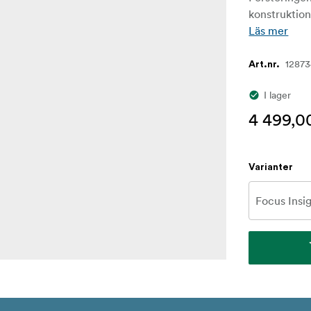
konstruktione
Läs mer
1287
Art.nr.
I lager
4 499,0
Varianter