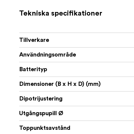
Focus Insight 2-12x50 är utformad för jägare 
klara bilder och praktisk funktionalitet när s
Tekniska specifikationer
Vad ingår i förpackningen:
Gevärskikare
Tillverkare
Linsskydd
Användningsområde
Handbok
Linsduk
Batterityp
Dimensioner (B x H x D) (mm)
Dipotrijustering
Utgångspupill Ø
Toppunktsavstånd