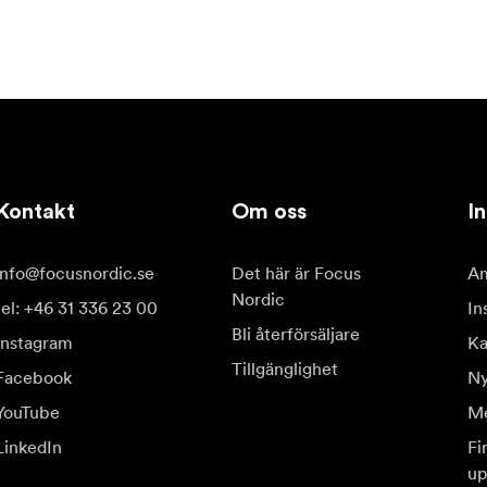
Kontakt
Om oss
In
info@focusnordic.se
Det här är Focus
Am
Nordic
tel: +46 31 336 23 00
In
Bli återförsäljare
Instagram
Ka
Tillgänglighet
Facebook
Ny
YouTube
Me
LinkedIn
Fi
up