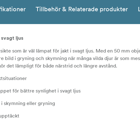
fikationer
Tillbehör & Relaterade produkter
 svagt ljus
sikte som är väl lämpat för jakt i svagt ljus. Med en 50 mm obje
sare bild i gryning och skymning när många vilda djur är som mes
 gör det lämpligt för både närstrid och längre avstånd.
aktsituationer
pet för bättre synlighet i svagt ljus
 i skymning eller gryning
lupptäckt
on för pålitlig användning under skiftande förhållanden