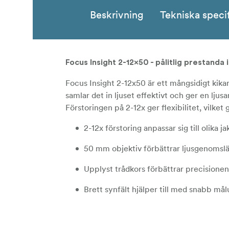
Beskrivning
Tekniska speci
Focus Insight 2-12x50 - pålitlig prestanda i
Focus Insight 2-12x50 är ett mångsidigt kikar
samlar det in ljuset effektivt och ger en lju
Förstoringen på 2-12x ger flexibilitet, vilket
2-12x förstoring anpassar sig till olika j
50 mm objektiv förbättrar ljusgenomsläp
Upplyst trådkors förbättrar precisionen
Brett synfält hjälper till med snabb må
Väderbeständig och slitstark konstrukti