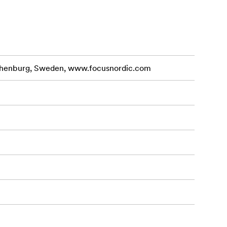
llar och ger
othenburg, Sweden, www.focusnordic.com