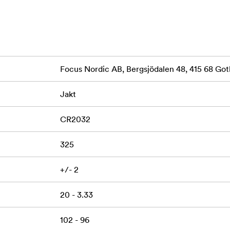
som ofta befinner sig i fält under tidiga morgnar eller sena kvä
ynligheten är som viktigast.
Focus Nordic AB, Bergsjödalen 48, 415 68 G
Jakt
CR2032
325
+/- 2
20 - 3.33
102 - 96