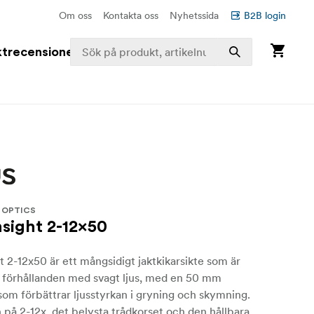
Om oss
Kontakta oss
Nyhetssida
B2B login
trecensioner
 OPTICS
nsight 2-12x50
t 2-12x50 är ett mångsidigt jaktkikarsikte som är
r förhållanden med svagt ljus, med en 50 mm
 som förbättrar ljusstyrkan i gryning och skymning.
 på 2-12x, det belysta trådkorset och den hållbara