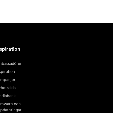
spiration
bassadörer
spiration
mpanjer
hetssida
diabank
rmware och
pdateringar