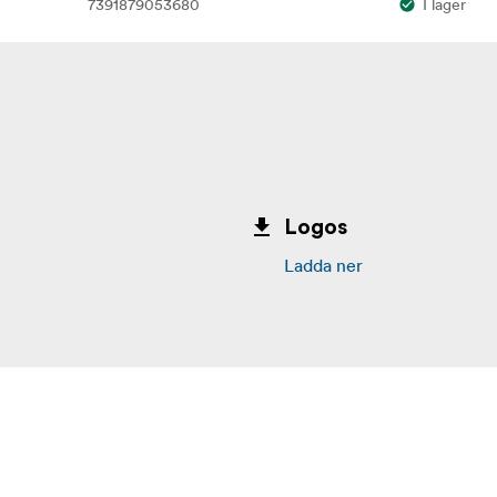
7391879053680
I lager
Logos
Ladda ner