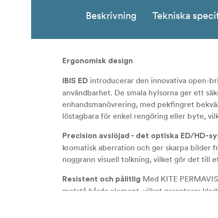
Beskrivning
Tekniska speci
Ergonomisk design
introducerar den innovativa open-bri
IBIS ED
användbarhet. De smala hylsorna ger ett s
enhandsmanövrering, med pekfingret bekvämt
löstagbara för enkel rengöring eller byte, vi
Precision avslöjad - det optiska ED/HD-s
kromatisk aberration och ger skarpa bilder fr
noggrann visuell tolkning, vilket gör det till 
Med KITE PERMAVISIO
Resistent och pålitlig
motstå hårda element, vilket garanterar klarh
förhindrar invändig imma, vilket gör det till et