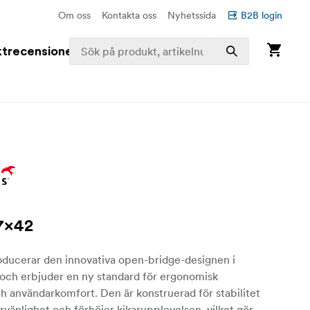
Om oss
Kontakta oss
Nyhetssida
B2B login
trecensioner
 7x42
oducerar den innovativa open-bridge-designen i
 och erbjuder en ny standard för ergonomisk
h användarkomfort. Den är konstruerad för stabilitet
vänlighet och förhöjer kikarupplevelsen, vilket gör