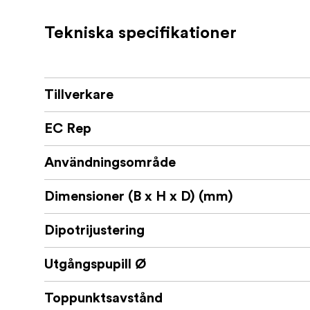
IBIS ED är mer än ba
En investering för livet
framöver. Den har 30 års garanti och är ut
Tekniska specifikationer
optik, lättviktskonstruktion och praktiska f
Vad finns i lådan:
Tillverkare
Binokulär
Handbok
EC Rep
Neopren rem
Användningsområde
Väska med rem
Dimensioner (B x H x D) (mm)
Objektivskydd
Dipotrijustering
Okularskydd
Utgångspupill Ø
Toppunktsavstånd