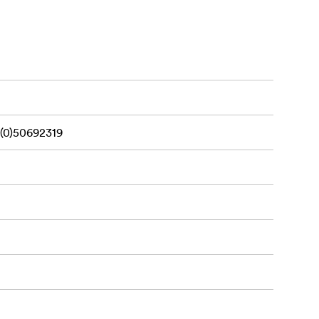
 många år
ar avancerad
(0)50692319