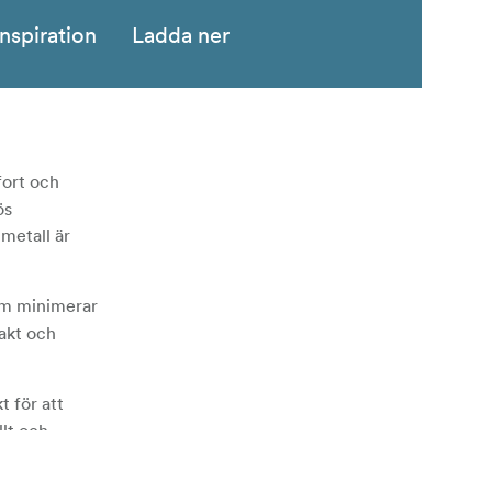
Inspiration
Ladda ner
fort och
ös
metall är
om minimerar
xakt och
 för att
llt och