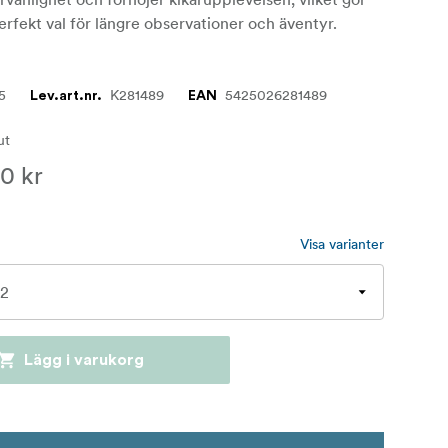
perfekt val för längre observationer och äventyr.
5
K281489
5425026281489
Lev.art.nr.
EAN
lut
0 kr
Visa varianter
Lägg i varukorg