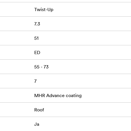
Twist-Up
7.3
51
ED
55 - 73
7
MHR Advance coating
Roof
Ja