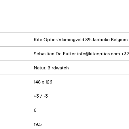
ra en kikare - det är en hållbar och pålitlig följeslagare under
rustad med linsskydd, remmar och en skyddsväska och kombiner
unktioner för ultimat bekvämlighet och prestanda.
Kite Optics Vlamingveld 89 Jabbeke Belgium
Sebastien De Putter
info@kiteoptics.com
+32
Natur, Birdwatch
148 x 126
+3 / -3
6
19.5