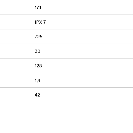
17.1
IPX 7
725
30
128
1,4
42