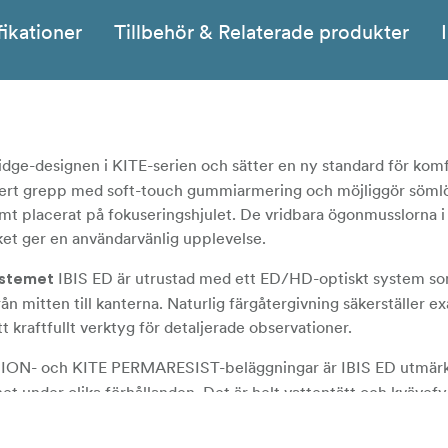
fikationer
Tillbehör & Relaterade produkter
dge-designen i KITE-serien och sätter en ny standard för kom
äkert grepp med soft-touch gummiarmering och möjliggör söml
 placerat på fokuseringshjulet. De vridbara ögonmusslorna i 
lket ger en användarvänlig upplevelse.
IBIS ED är utrustad med ett ED/HD-optiskt system s
ystemet
ån mitten till kanterna. Naturlig färgåtergivning säkerställer e
ett kraftfullt verktyg för detaljerade observationer.
N- och KITE PERMARESIST-beläggningar är IBIS ED utmärkt
et under olika förhållanden. Det är helt vattentätt och kvävefy
t pålitligt val för användning i alla väder.