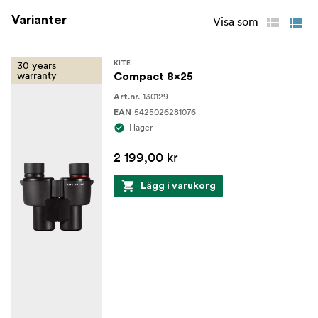
Varianter
Visa som
30 years
KITE
warranty
Compact 8x25
130129
Art.nr.
5425026281076
EAN
I lager
2 199,00 kr
Lägg i varukorg