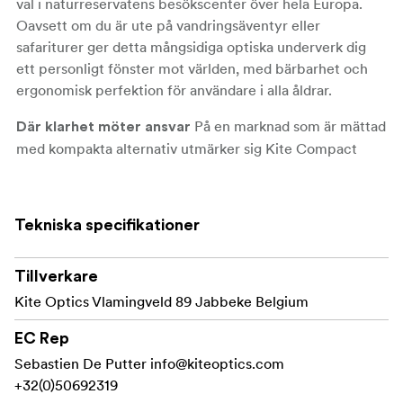
val i naturreservatens besökscenter över hela Europa.
Oavsett om du är ute på vandringsäventyr eller
safariturer ger detta mångsidiga optiska underverk dig
ett personligt fönster mot världen, med bärbarhet och
ergonomisk perfektion för användare i alla åldrar.
På en marknad som är mättad
Där klarhet möter ansvar
med kompakta alternativ utmärker sig Kite Compact
genom sin oöverträffade optiska kvalitet. Detta är inte
bara ett påstående utan ett åtagande, särskilt för yngre
användare vars synförmågor är under utveckling och
Tekniska specifikationer
kräver största möjliga omsorg. Till skillnad från
undermålig optik som kan äventyra bildkvaliteten och
Tillverkare
potentiellt skada unga ögon, levererar Kite Compact
skarpa bilder med hög kontrast som garanterar säkerhet
Kite Optics Vlamingveld 89 Jabbeke Belgium
och visuell kvalitet för en förbättrad tittarupplevelse.
EC Rep
I en tid av
En följeslagare för generationer
Sebastien De Putter
info@kiteoptics.com
engångsprylar är Kite Compact en hållbar investering
+32(0)50692319
som är utformad för att hålla. Den är byggd med samma