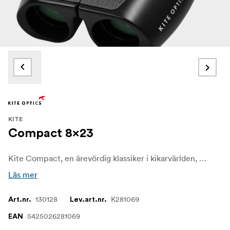
KITE
Compact 8x23
Kite Compact, en ärevördig klassiker i kikarvärlden, har stått emot tidens tand. Den har en speciell plats som det instrument man väljer i många besökscenter för naturreservat i hela Europa.
Läs mer
130128
K281069
Art.nr.
Lev.art.nr.
5425026281069
EAN