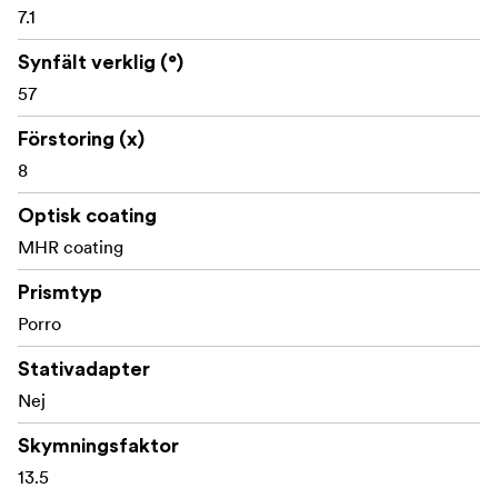
7.1
Rem
Synfält verklig (°)
Okularskydd
57
Förstoring (x)
8
Optisk coating
MHR coating
Prismtyp
Porro
Stativadapter
Nej
Skymningsfaktor
13.5