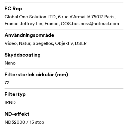
kraftiga vidvinkelobjektiv utan att orsaka vinjettering.
EC Rep
Global One Solution LTD, 6 rue d'Armaillé 75017 Paris,
France Jeffrey Lin, France,
GOS.business@hotmail.com
Egenskaper
Användningsområde
Video, Natur, Spegellös, Objektiv, DSLR
ND-faktor 32000, förlänger exponeringen med 15
steg
Skyddscoating
Nano
Ultratunn, mattsvart filterring, endast 3,5 mm tjock
Filterstorlek cirkulär (mm)
Optiskt glas av högsta kvalitet
72
IR coating minskar risken för färgstick vid långa
slutartider
Filtertyp
IRND
Nano Coating stöter bort vatten och fett
ND-effekt
Enkelt att rengöra
ND32000 / 15 stop