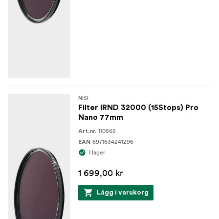
NISI
Filter IRND 32000 (15Stops) Pro
Nano 77mm
110565
Art.nr.
6971634241296
EAN
I lager
1 699,00 kr
Lägg i varukorg