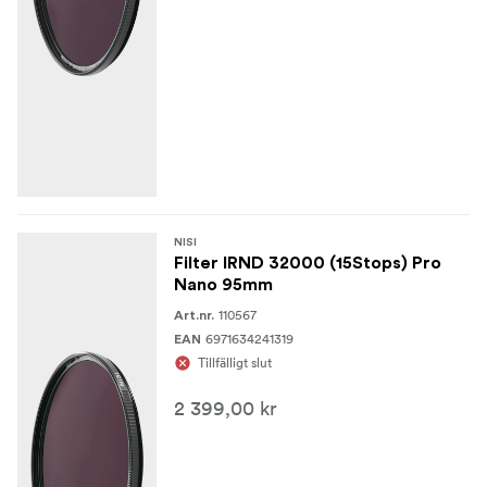
NISI
Filter IRND 32000 (15Stops) Pro
Nano 95mm
110567
Art.nr.
6971634241319
EAN
Tillfälligt slut
2 399,00 kr