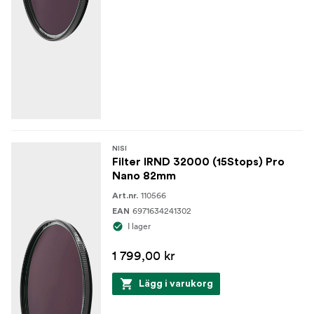
NISI
Filter IRND 32000 (15Stops) Pro
Nano 82mm
110566
Art.nr.
6971634241302
EAN
I lager
1 799,00 kr
Lägg i varukorg