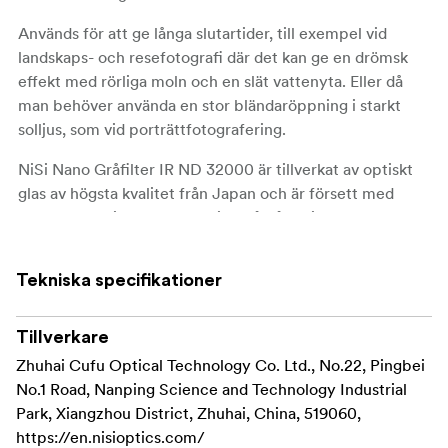
Används för att ge långa slutartider, till exempel vid
landskaps- och resefotografi där det kan ge en drömsk
effekt med rörliga moln och en slät vattenyta. Eller då
man behöver använda en stor bländaröppning i starkt
solljus, som vid porträttfotografering.
NiSi Nano Gråfilter IR ND 32000 är tillverkat av optiskt
glas av högsta kvalitet från Japan och är försett med
flerlagers antireflexbehandling på båda sidorna för att ge
maximal kontrast och minska risken för reflexer i motljus.
Tekniska specifikationer
En superhård Nano-coating stöter bort vatten och fett
och gör också filtret enkelt att hålla rent. NiSi's speciella
IR-coating eliminerar infrarött ljus och bidrar till att
Tillverkare
bilderna får neutral färgåtergivning även vid långa
Zhuhai Cufu Optical Technology Co. Ltd., No.22, Pingbei
slutartider.
No.1 Road, Nanping Science and Technology Industrial
Park, Xiangzhou District, Zhuhai, China, 519060,
Filterringen är tillverkad av aluminium och är endast 3,5
https://en.nisioptics.com/
mm tjock, vilket innebär att filtret kan användas även på