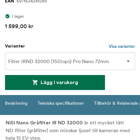
6971634241289
EAN
I lager
1 599,00 kr
Visa varianter
Varianter
Lägg i varukorg
Beskrivning
Tekniska specifikationer
Tillbehör & Relaterade
är ett mycket tätt
NiSi Nano Gråfilter IR ND 32000
ND-filter (gråfilter) som minskar ljuset till kameran med
hela 15 EV-steg.