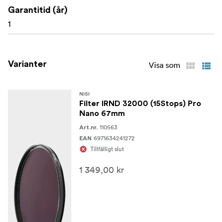
Garantitid (år)
1
Varianter
Visa som
NISI
Filter IRND 32000 (15Stops) Pro
Nano 67mm
110563
Art.nr.
6971634241272
EAN
Tillfälligt slut
1 349,00 kr